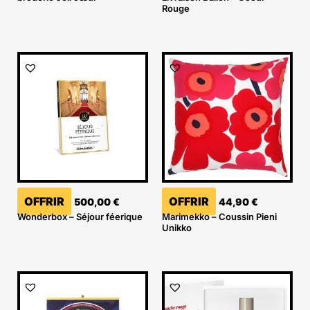
Rouge
OFFRIR
OFFRIR
500,00
€
44,90
€
Wonderbox – Séjour féerique
Marimekko – Coussin Pieni
Unikko