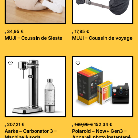
34,95
€
17,95
€
MUJI – Coussin de Sieste
MUJI – Coussin de voyage
Le
Le
prix
prix
initial
actuel
était :
est :
169,99 €.
152,34 €.
207,21
€
169,99
€
152,34
€
Aarke – Carbonator 3 –
Polaroid – Now+ Gen3 –
Machine à soda
Appareil photo instantané