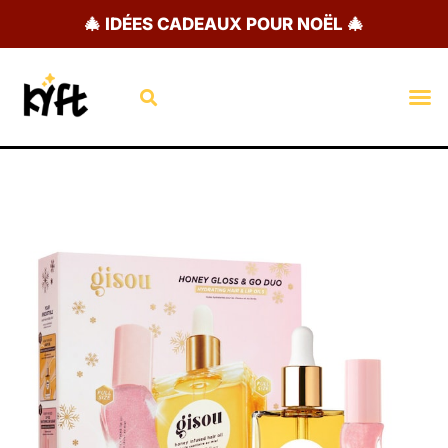
Aller
🎄 IDÉES CADEAUX POUR NOËL 🎄
au
contenu
Rechercher
M