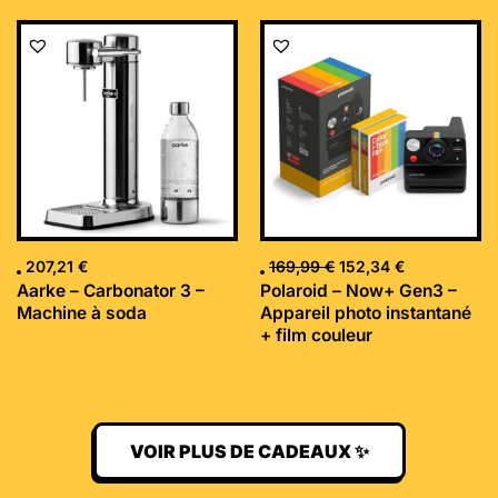
Le
Le
prix
prix
initial
actuel
était :
est :
169,99 €.
152,34 €.
207,21
€
169,99
€
152,34
€
Aarke – Carbonator 3 –
Polaroid – Now+ Gen3 –
Machine à soda
Appareil photo instantané
+ film couleur
VOIR PLUS DE CADEAUX ✨