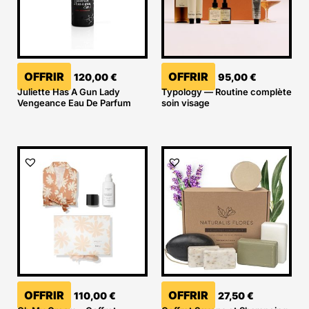
OFFRIR
OFFRIR
120,00
€
95,00
€
Juliette Has A Gun Lady
Typology — Routine complète
Vengeance Eau De Parfum
soin visage
OFFRIR
OFFRIR
110,00
€
27,50
€