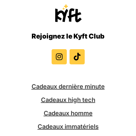
Rejoignez le Kyft Club
I
T
n
i
s
k
t
t
a
o
g
k
Cadeaux dernière minute
r
a
Cadeaux high tech
m
Cadeaux homme
Cadeaux immatériels