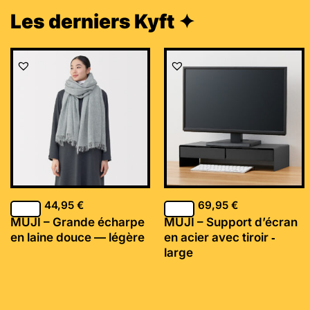
Les derniers Kyft ✦
44,95
€
69,95
€
MUJI – Grande écharpe
MUJI – Support d’écran
en laine douce — légère
en acier avec tiroir ‐
large