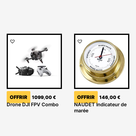
OFFRIR
OFFRIR
1099,00
€
146,00
€
Drone DJI FPV Combo
NAUDET Indicateur de
marée