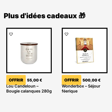
Plus d'idées cadeaux 🎁
OFFRIR
OFFRIR
55,00
€
500,00
€
Lou Candeloun –
Wonderbox – Séjour
Bougie calanques 280g
féerique