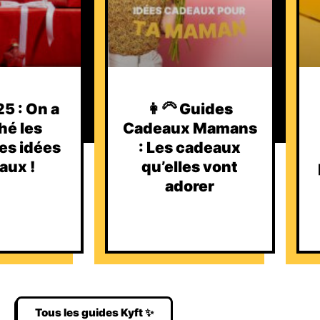
5 : On a
👩‍🦳 Guides
hé les
Cadeaux Mamans
es idées
: Les cadeaux
aux !
qu’elles vont
adorer
Tous les guides Kyft ✨