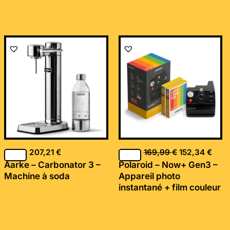
Le
Le
prix
prix
initial
actu
était :
est :
169,99 €.
152,
207,21
€
169,99
€
152,34
€
Aarke – Carbonator 3 –
Polaroid – Now+ Gen3 –
Machine à soda
Appareil photo
instantané + film couleur