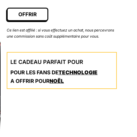
initial
actuel
était :
est :
OFFRIR
169,99 €.
159,99 €.
Ce lien est affilié : si vous effectuez un achat, nous percevrons
une commission sans coût supplémentaire pour vous.
LE CADEAU PARFAIT POUR
POUR LES FANS DE
TECHNOLOGIE
A OFFRIR POUR
NOËL