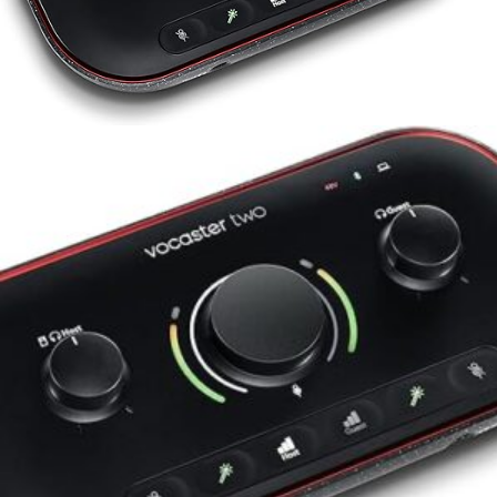
Ajouter à ma Kyft list