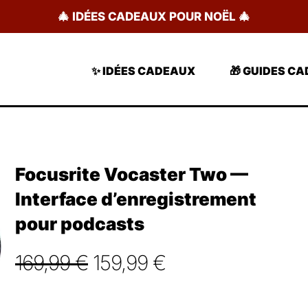
🎄 IDÉES CADEAUX POUR NOËL 🎄
✨ IDÉES CADEAUX
🎁 GUIDES C
Focusrite Vocaster Two —
Interface d’enregistrement
pour podcasts
Le
Le
169,99
€
159,99
€
prix
prix