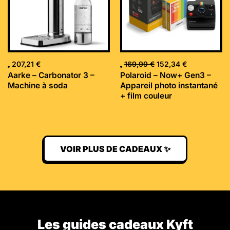
207,21
€
169,99
€
152,34
€
Aarke – Carbonator 3 –
Polaroid – Now+ Gen3 –
Machine à soda
Appareil photo instantané
+ film couleur
VOIR PLUS DE CADEAUX ✨
Les guides cadeaux Kyft​