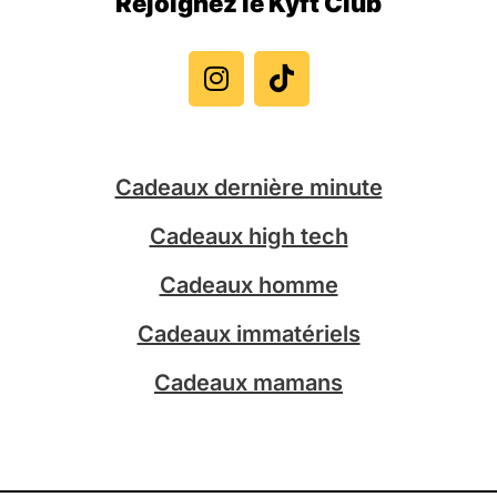
Rejoignez le Kyft Club
I
T
n
i
s
k
t
t
a
o
g
k
Cadeaux dernière minute
r
a
Cadeaux high tech
m
Cadeaux homme
Cadeaux immatériels
Cadeaux mamans