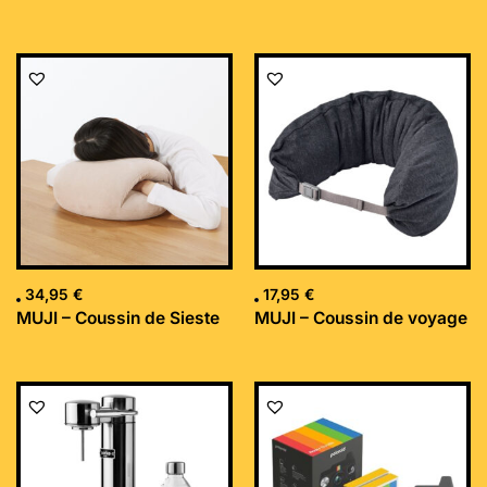
34,95
€
17,95
€
MUJI – Coussin de Sieste
MUJI – Coussin de voyage
Le
Le
prix
prix
initial
actuel
était :
est :
169,99 €.
152,34 €.