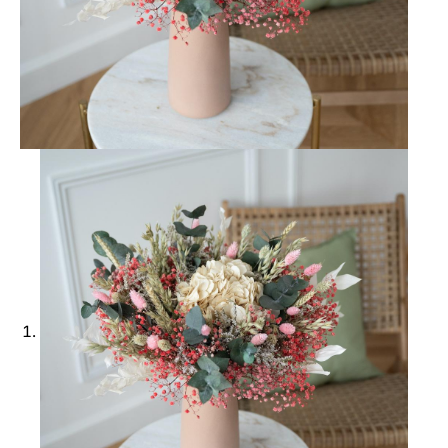
Ajouter à ma Kyft list