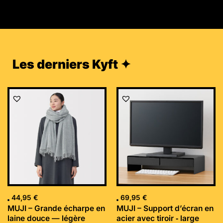
Les derniers Kyft ✦
44,95
€
69,95
€
MUJI – Grande écharpe en
MUJI – Support d’écran en
laine douce — légère
acier avec tiroir ‐ large