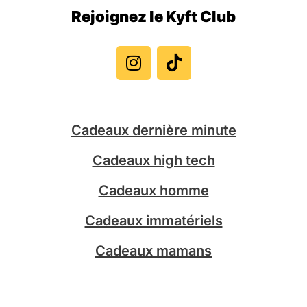
Rejoignez le Kyft Club
I
T
n
i
s
k
t
t
a
o
g
k
Cadeaux dernière minute
r
a
Cadeaux high tech
m
Cadeaux homme
Cadeaux immatériels
Cadeaux mamans