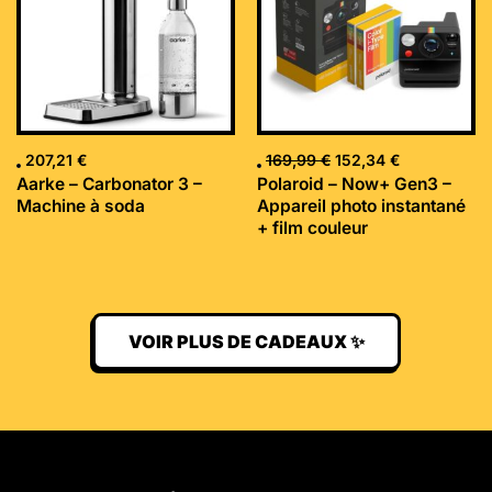
207,21
€
169,99
€
152,34
€
Aarke – Carbonator 3 –
Polaroid – Now+ Gen3 –
Machine à soda
Appareil photo instantané
+ film couleur
VOIR PLUS DE CADEAUX ✨