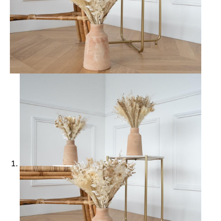
Ajouter à ma Kyft list