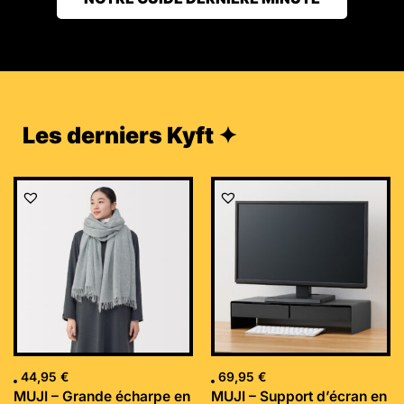
Les derniers Kyft ✦
44,95
€
69,95
€
MUJI – Grande écharpe en
MUJI – Support d’écran en