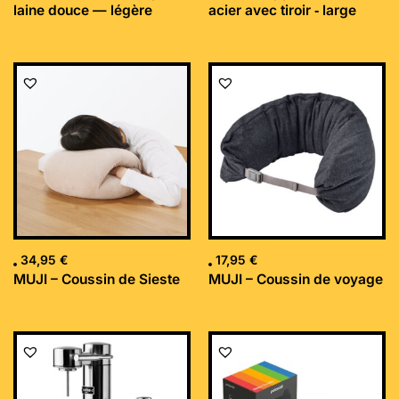
laine douce — légère
acier avec tiroir ‐ large
34,95
€
17,95
€
MUJI – Coussin de Sieste
MUJI – Coussin de voyage
Le
Le
prix
prix
initial
actuel
était :
est :
169,99 €.
152,34 €.