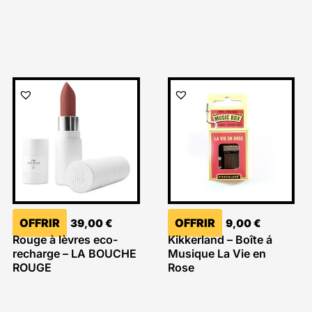
OFFRIR
OFFRIR
39,00
€
9,00
€
Rouge à lèvres eco-
Kikkerland – Boîte á
recharge – LA BOUCHE
Musique La Vie en
ROUGE
Rose