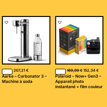
Le
Le
prix
prix
initial
actu
était :
est :
169,99 €.
152,
207,21
€
169,99
€
152,34
€
Aarke – Carbonator 3 –
Polaroid – Now+ Gen3 –
Machine à soda
Appareil photo
instantané + film couleur