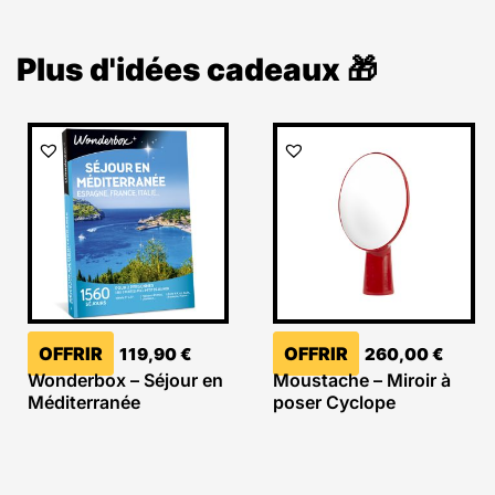
Plus d'idées cadeaux 🎁
OFFRIR
OFFRIR
119,90
€
260,00
€
Wonderbox – Séjour en
Moustache – Miroir à
Méditerranée
poser Cyclope