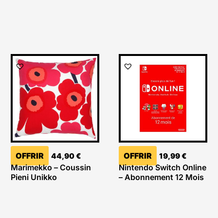
OFFRIR
OFFRIR
44,90
€
19,99
€
Marimekko – Coussin
Nintendo Switch Online
Pieni Unikko
– Abonnement 12 Mois