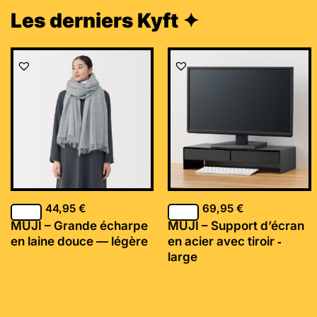
Les derniers Kyft ✦
44,95
€
69,95
€
MUJI – Grande écharpe
MUJI – Support d’écran
en laine douce — légère
en acier avec tiroir ‐
large