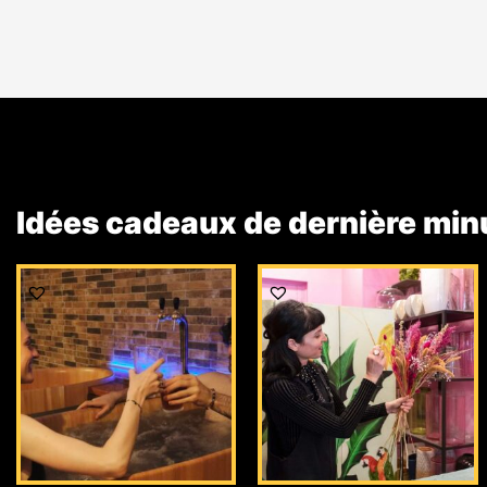
Idées cadeaux de dernière min
Le
Le
prix
prix
initial
actuel
était :
est :
69,00 €.
49,00 €.