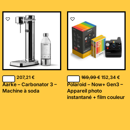
Le
Le
prix
prix
initial
actu
était :
est :
169,99 €.
152,
207,21
€
169,99
€
152,34
€
Aarke – Carbonator 3 –
Polaroid – Now+ Gen3 –
Machine à soda
Appareil photo
instantané + film couleur