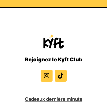
Rejoignez le Kyft Club
I
T
n
i
s
k
t
t
a
o
g
k
Cadeaux dernière minute
r
a