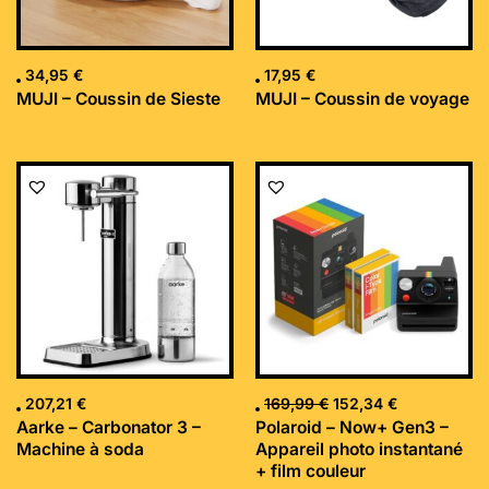
34,95
€
17,95
€
MUJI – Coussin de Sieste
MUJI – Coussin de voyage
Le
Le
prix
prix
initial
actuel
était :
est :
169,99 €.
152,34 €.
207,21
€
169,99
€
152,34
€
Aarke – Carbonator 3 –
Polaroid – Now+ Gen3 –
Machine à soda
Appareil photo instantané
+ film couleur