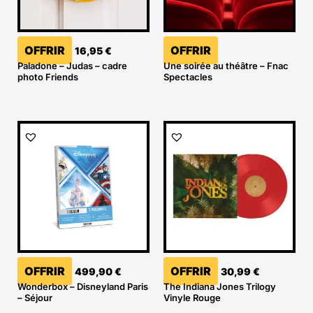
OFFRIR
OFFRIR
16,95
€
Paladone – Judas – cadre
Une soirée au théâtre – Fnac
photo Friends
Spectacles
OFFRIR
OFFRIR
499,90
€
30,99
€
Wonderbox – Disneyland Paris
The Indiana Jones Trilogy
– Séjour
Vinyle Rouge