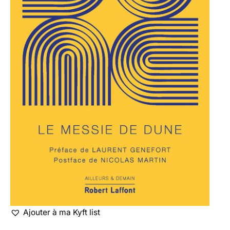
Ajouter à ma Kyft list