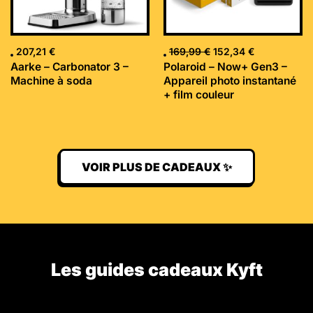
207,21
€
169,99
€
152,34
€
Aarke – Carbonator 3 –
Polaroid – Now+ Gen3 –
Machine à soda
Appareil photo instantané
+ film couleur
VOIR PLUS DE CADEAUX ✨
Les guides cadeaux Kyft​