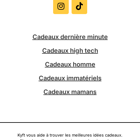
n
i
s
k
t
t
a
o
g
k
Cadeaux dernière minute
r
a
Cadeaux high tech
m
Cadeaux homme
Cadeaux immatériels
Cadeaux mamans
Kyft vous aide à trouver les meilleures idées cadeaux.