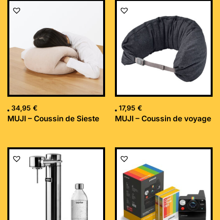
34,95
€
17,95
€
MUJI – Coussin de Sieste
MUJI – Coussin de voyage
Le
Le
prix
prix
initial
actuel
était :
est :
169,99 €.
152,34 €.