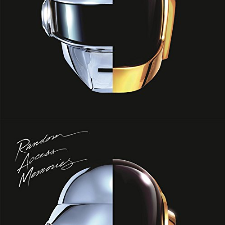
Ajouter à ma Kyft list