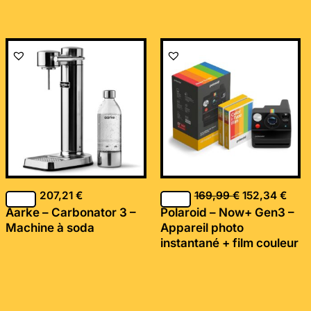
Le
Le
prix
prix
initial
actu
était :
est :
169,99 €.
152,
207,21
€
169,99
€
152,34
€
Aarke – Carbonator 3 –
Polaroid – Now+ Gen3 –
Machine à soda
Appareil photo
instantané + film couleur