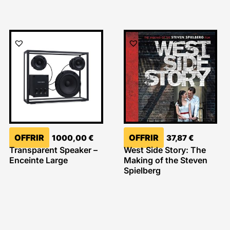
OFFRIR
OFFRIR
1000,00
€
37,87
€
Transparent Speaker –
West Side Story: The
Enceinte Large
Making of the Steven
Spielberg