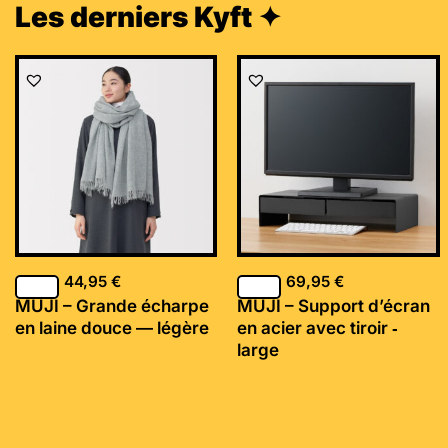
Les derniers Kyft ✦
44,95
€
69,95
€
MUJI – Grande écharpe
MUJI – Support d’écran
en laine douce — légère
en acier avec tiroir ‐
large