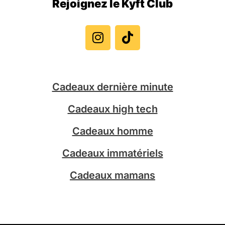
Rejoignez le Kyft Club
I
T
n
i
s
k
t
t
a
o
g
k
Cadeaux dernière minute
r
a
Cadeaux high tech
m
Cadeaux homme
Cadeaux immatériels
Cadeaux mamans