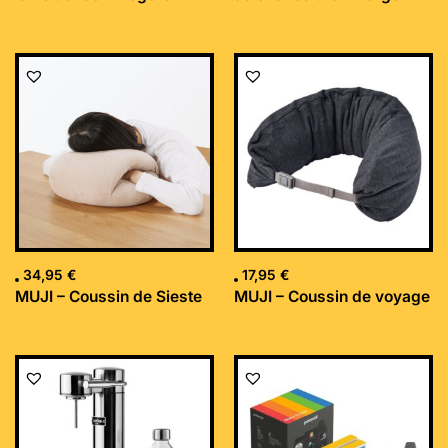
34,95
€
17,95
€
MUJI – Coussin de Sieste
MUJI – Coussin de voyage
Le
Le
prix
prix
initial
actuel
était :
est :
169,99 €.
152,34 €.