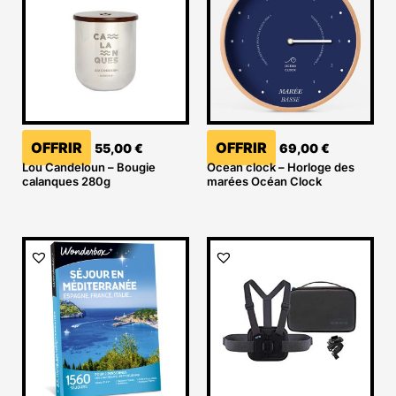
OFFRIR
OFFRIR
55,00
€
69,00
€
Lou Candeloun – Bougie
Ocean clock – Horloge des
calanques 280g
marées Océan Clock