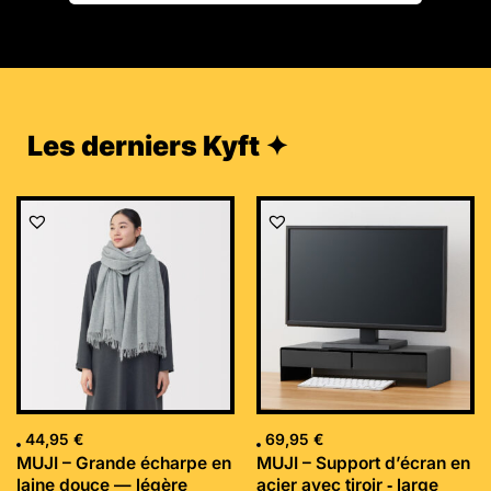
Les derniers Kyft ✦
44,95
€
69,95
€
MUJI – Grande écharpe en
MUJI – Support d’écran en
laine douce — légère
acier avec tiroir ‐ large