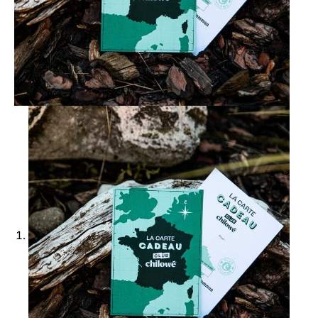
Ajouter à ma Kyft list