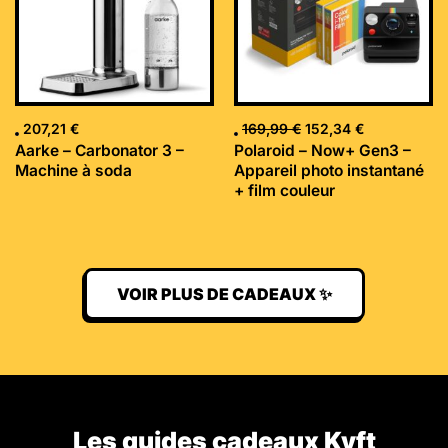
207,21
€
169,99
€
152,34
€
Aarke – Carbonator 3 –
Polaroid – Now+ Gen3 –
Machine à soda
Appareil photo instantané
+ film couleur
VOIR PLUS DE CADEAUX ✨
Les guides cadeaux Kyft​