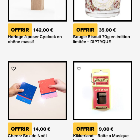
OFFRIR
OFFRIR
142,00
€
35,00
€
Horloge à poser Cyclock en
Bougie Biscuit 70g en édition
chêne massif
limitée – DIPTYQUE
OFFRIR
OFFRIR
14,00
€
9,00
€
Cheerz Box de Noël
Kikkerland – Boîte á Musique