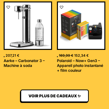
Le
Le
prix
prix
initial
actuel
était :
est :
169,99 €.
152,34 €.
207,21
€
169,99
€
152,34
€
Aarke – Carbonator 3 –
Polaroid – Now+ Gen3 –
Machine à soda
Appareil photo instantané
+ film couleur
VOIR PLUS DE CADEAUX ✨