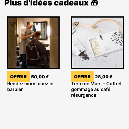
Plus d'idées cadeaux 🎁
OFFRIR
OFFRIR
50,00
€
28,00
€
Rendez-vous chez le
Terre de Mars – Coffret
barbier
gommage au café
résurgence