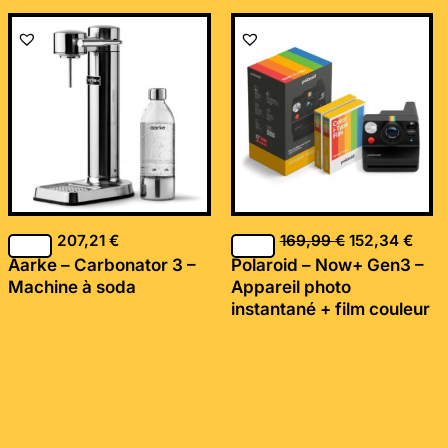
Le
Le
prix
prix
initial
actu
était :
est :
169,99 €.
152,
207,21
€
169,99
€
152,34
€
Aarke – Carbonator 3 –
Polaroid – Now+ Gen3 –
Machine à soda
Appareil photo
instantané + film couleur