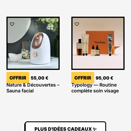
OFFRIR
OFFRIR
55,00
€
95,00
€
Nature & Découvertes –
Typology — Routine
Sauna facial
complète soin visage
PLUS D'IDÉES CADEAUX ✨