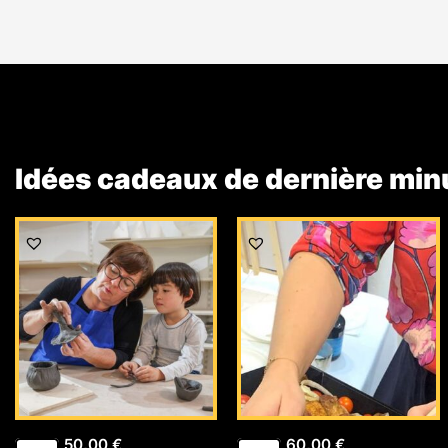
Idées cadeaux de dernière min
50,00
€
60,00
€