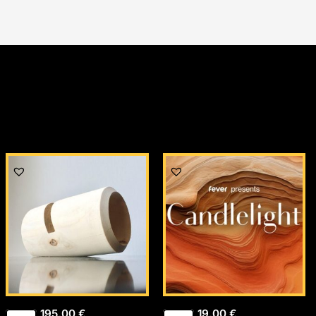
195,00
€
19,00
€