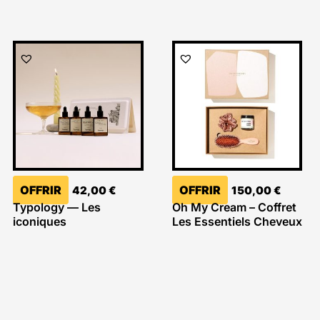
OFFRIR
OFFRIR
42,00
€
150,00
€
Typology — Les
Oh My Cream – Coffret
iconiques
Les Essentiels Cheveux