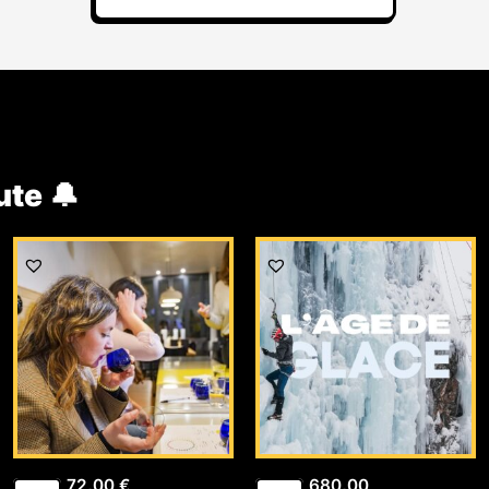
ute 🔔
72,00
€
680,00