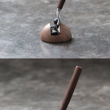
Ajouter à ma Kyft list