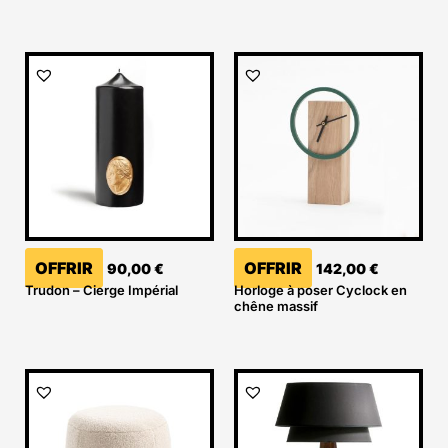
OFFRIR
OFFRIR
90,00
€
142,00
€
Trudon – Cierge Impérial
Horloge à poser Cyclock en
chêne massif