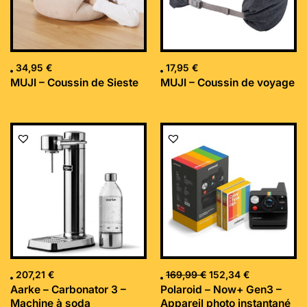
34,95
€
17,95
€
MUJI – Coussin de Sieste
MUJI – Coussin de voyage
Le
Le
prix
prix
initial
actuel
était :
est :
169,99 €.
152,34 €.
207,21
€
169,99
€
152,34
€
Aarke – Carbonator 3 –
Polaroid – Now+ Gen3 –
Machine à soda
Appareil photo instantané