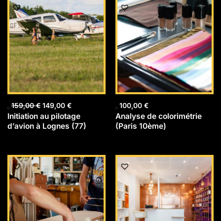
prix
prix
initial
actuel
était :
est :
159,00 €.
149,00 €.
159,00
€
149,00
€
100,00
€
Initiation au pilotage
Analyse de colorimétrie
d’avion à Lognes (77)
(Paris 10ème)