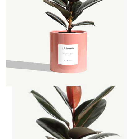
Ajouter à ma Kyft list