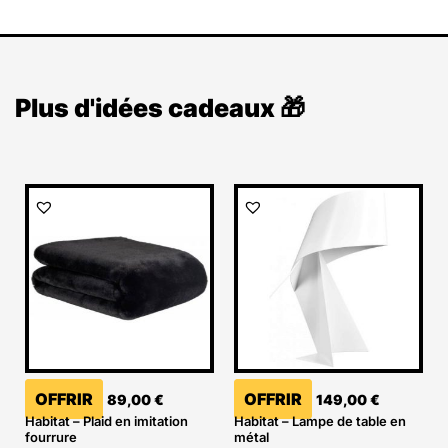
Plus d'idées cadeaux 🎁
OFFRIR
OFFRIR
89,00
€
149,00
€
Habitat – Plaid en imitation
Habitat – Lampe de table en
fourrure
métal