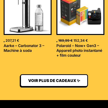
était :
est :
169,99 €.
152,34 €.
207,21
€
169,99
€
152,34
€
Aarke – Carbonator 3 –
Polaroid – Now+ Gen3 –
Machine à soda
Appareil photo instantané
+ film couleur
VOIR PLUS DE CADEAUX ✨