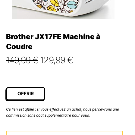
Brother JX17FE Machine à
Coudre
Le
Le
149,99
€
129,99
€
prix
prix
initial
actuel
était :
est :
OFFRIR
149,99 €.
129,99 €.
Ce lien est affilié : si vous effectuez un achat, nous percevrons une
commission sans coût supplémentaire pour vous.