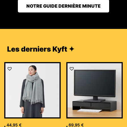
NOTRE GUIDE DERNIÈRE MINUTE
Les derniers Kyft ✦
44,95
€
69,95
€