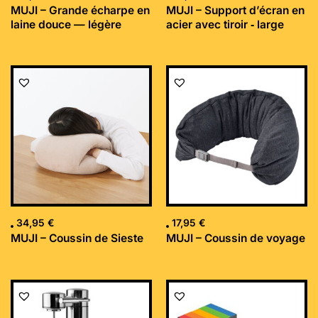
MUJI – Grande écharpe en
MUJI – Support d’écran en
laine douce — légère
acier avec tiroir ‐ large
34,95
€
17,95
€
MUJI – Coussin de Sieste
MUJI – Coussin de voyage
Le
Le
prix
prix
initial
actuel