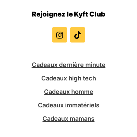
Rejoignez le Kyft Club
I
T
n
i
s
k
t
t
a
o
g
k
Cadeaux dernière minute
r
a
Cadeaux high tech
m
Cadeaux homme
Cadeaux immatériels
Cadeaux mamans