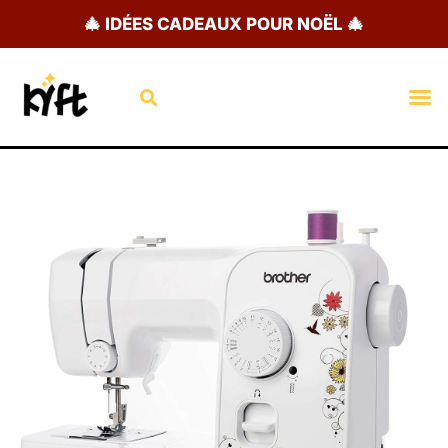
Aller
🎄 IDÉES CADEAUX POUR NOËL 🎄
au
contenu
Rechercher
M