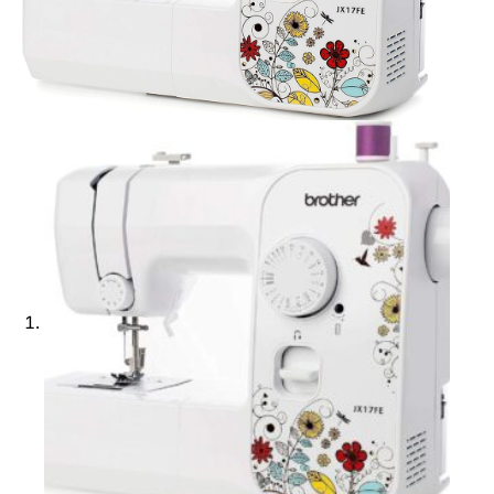
Ajouter à ma Kyft list