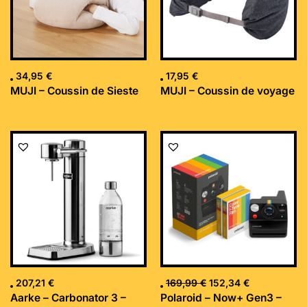
34,95
€
17,95
€
MUJI – Coussin de Sieste
MUJI – Coussin de voyage
Le
Le
prix
prix
initial
actuel
était :
est :
169,99 €.
152,34 €.
207,21
€
169,99
€
152,34
€
Aarke – Carbonator 3 –
Polaroid – Now+ Gen3 –