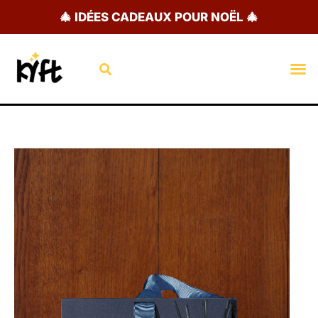
Aller
🎄 IDÉES CADEAUX POUR NOËL 🎄
au
contenu
Rechercher
M