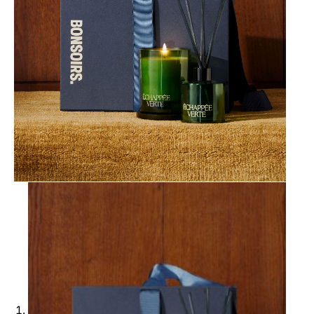
Ajouter à ma Kyft list