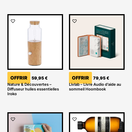
OFFRIR
OFFRIR
59,95
€
79,95
€
Nature & Découvertes –
Livlab – Livre Audio d’aide au
Diffuseur huiles essentielles
sommeil Hoombook
Iroko