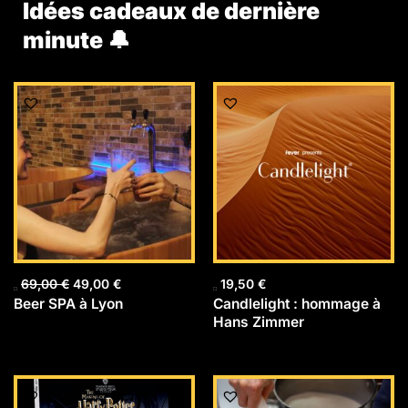
Idées cadeaux de dernière
minute 🔔
Le
Le
prix
prix
initial
actuel
était :
est :
69,00 €.
49,00 €.
69,00
€
49,00
€
19,50
€
Beer SPA à Lyon
Candlelight : hommage à
Hans Zimmer