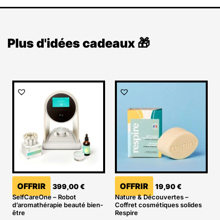
Plus d'idées cadeaux 🎁
OFFRIR
OFFRIR
399,00
€
19,90
€
SelfCareOne – Robot
Nature & Découvertes –
d’aromathérapie beauté bien-
Coffret cosmétiques solides
être
Respire