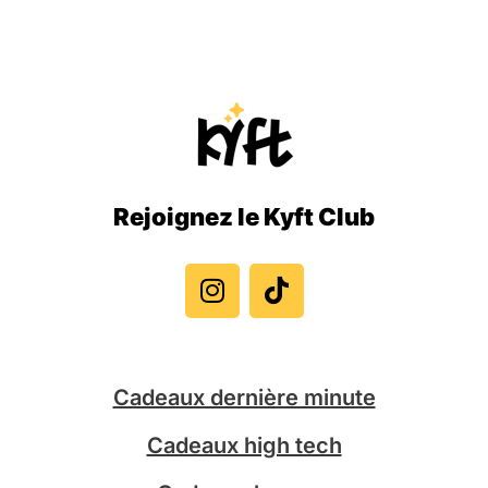
Rejoignez le Kyft Club
I
T
n
i
s
k
t
t
a
o
g
k
Cadeaux dernière minute
r
a
Cadeaux high tech
m