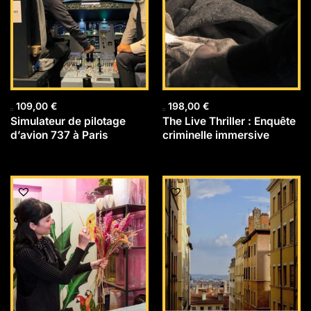
109,00
€
198,00
€
Simulateur de pilotage
The Live Thriller : Enquête
d’avion 737 à Paris
criminelle immersive