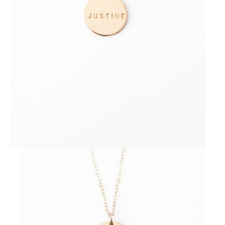
Ajouter à ma Kyft list