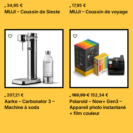
34,95
€
17,95
€
MUJI – Coussin de Sieste
MUJI – Coussin de voyage
Le
Le
prix
prix
initial
actuel
était :
est :
169,99 €.
152,34 €.
207,21
€
169,99
€
152,34
€
Aarke – Carbonator 3 –
Polaroid – Now+ Gen3 –
Machine à soda
Appareil photo instantané
+ film couleur