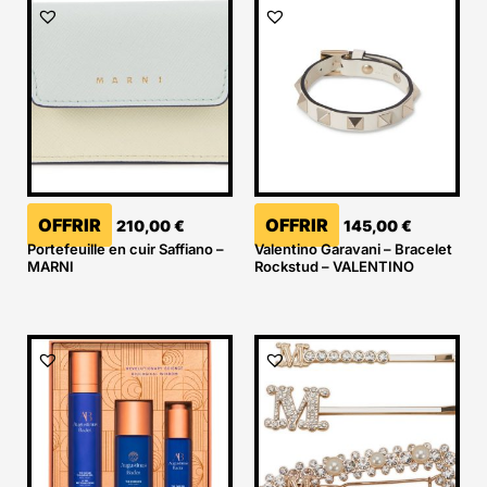
OFFRIR
OFFRIR
210,00
€
145,00
€
Portefeuille en cuir Saffiano –
Valentino Garavani – Bracelet
MARNI
Rockstud – VALENTINO