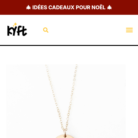
Aller
🎄 IDÉES CADEAUX POUR NOËL 🎄
au
contenu
Rechercher
M