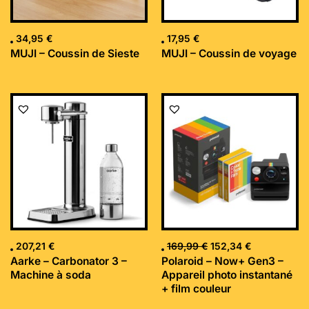
34,95
€
17,95
€
MUJI – Coussin de Sieste
MUJI – Coussin de voyage
Le
Le
prix
prix
initial
actuel
était :
est :
169,99 €.
152,34 €.
207,21
€
169,99
€
152,34
€
Aarke – Carbonator 3 –
Polaroid – Now+ Gen3 –
Machine à soda
Appareil photo instantané
+ film couleur