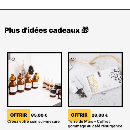
Plus d'idées cadeaux 🎁
OFFRIR
OFFRIR
85,00
€
28,00
€
Créez votre soin sur-mesure
Terre de Mars – Coffret
gommage au café résurgence