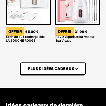
OFFRIR
OFFRIR
65,00
€
31,99
€
Ecrin de cuir rechargeable –
AEVO Vaporisateur Vapeur
LA BOUCHE ROUGE
Spa Visage
PLUS D'IDÉES CADEAUX ✨
Idées cadeaux de dernière