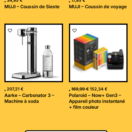
34,95
€
17,95
€
MUJI – Coussin de Sieste
MUJI – Coussin de voyage
Le
Le
prix
prix
initial
actuel
était :
est :
169,99 €.
152,34 €.
207,21
€
169,99
€
152,34
€
Aarke – Carbonator 3 –
Polaroid – Now+ Gen3 –
Machine à soda
Appareil photo instantané
+ film couleur