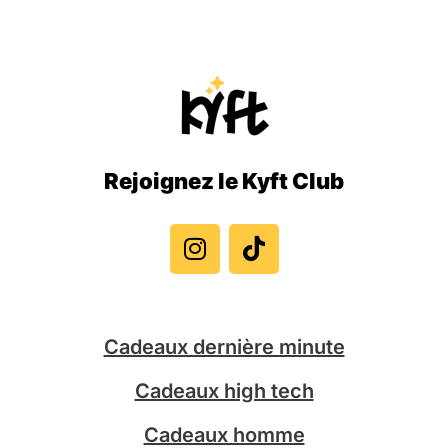
Rejoignez le Kyft Club
I
T
n
i
s
k
t
t
a
o
g
k
Cadeaux dernière minute
r
a
Cadeaux high tech
m
Cadeaux homme