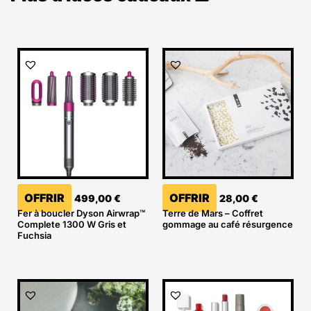
OFFRIR
OFFRIR
499,00
€
28,00
€
Fer à boucler Dyson Airwrap™
Terre de Mars – Coffret
Complete 1300 W Gris et
gommage au café résurgence
Fuchsia