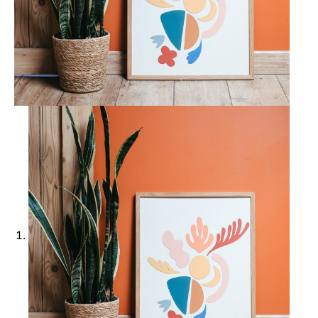
Ajouter à ma Kyft list