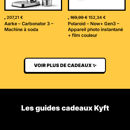
207,21
€
169,99
€
152,34
€
Aarke – Carbonator 3 –
Polaroid – Now+ Gen3 –
Machine à soda
Appareil photo instantané
+ film couleur
VOIR PLUS DE CADEAUX ✨
Les guides cadeaux Kyft​