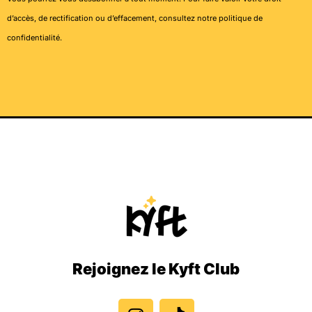
d’accès, de rectification ou d’effacement, consultez notre
politique de
confidentialité
.
Rejoignez le Kyft Club
I
T
n
i