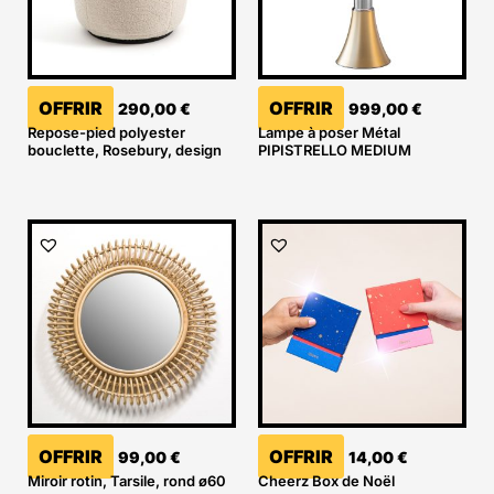
OFFRIR
OFFRIR
290,00
€
999,00
€
Repose-pied polyester
Lampe à poser Métal
bouclette, Rosebury, design
PIPISTRELLO MEDIUM
OFFRIR
OFFRIR
99,00
€
14,00
€
Miroir rotin, Tarsile, rond ø60
Cheerz Box de Noël