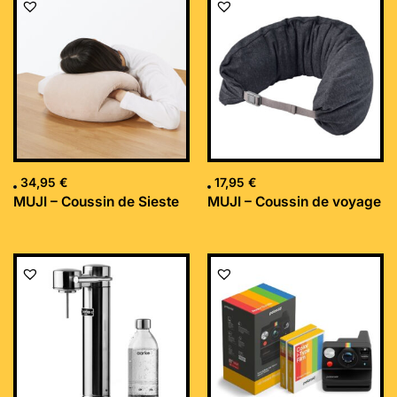
34,95
€
17,95
€
MUJI – Coussin de Sieste
MUJI – Coussin de voyage
Le
Le
prix
prix
initial
actuel
était :
est :
169,99 €.
152,34 €.