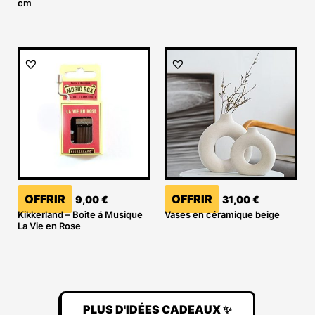
cm
OFFRIR
OFFRIR
9,00
€
31,00
€
Kikkerland – Boîte á Musique
Vases en céramique beige
La Vie en Rose
PLUS D'IDÉES CADEAUX ✨