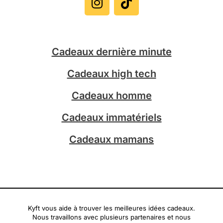
s
k
t
t
a
o
g
k
Cadeaux dernière minute
r
a
Cadeaux high tech
m
Cadeaux homme
Cadeaux immatériels
Cadeaux mamans
Kyft vous aide à trouver les meilleures idées cadeaux.
Nous travaillons avec plusieurs partenaires et nous