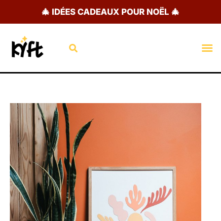
Aller
🎄 IDÉES CADEAUX POUR NOËL 🎄
au
contenu
Rechercher
M