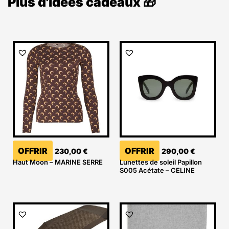
Plus d'idées cadeaux 🎁
OFFRIR
OFFRIR
230,00
€
290,00
€
Haut Moon – MARINE SERRE
Lunettes de soleil Papillon
S005 Acétate – CELINE