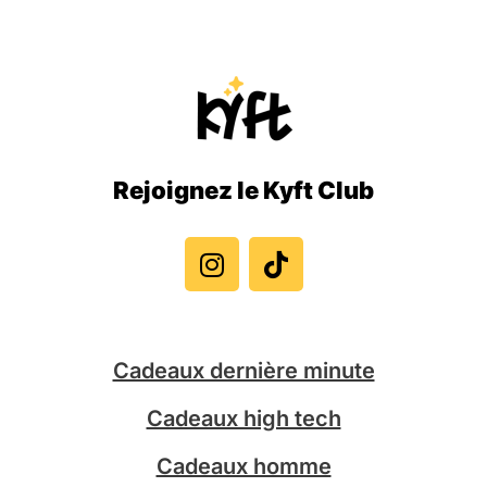
Rejoignez le Kyft Club
I
T
n
i
s
k
t
t
a
o
g
k
Cadeaux dernière minute
r
a
Cadeaux high tech
m
Cadeaux homme