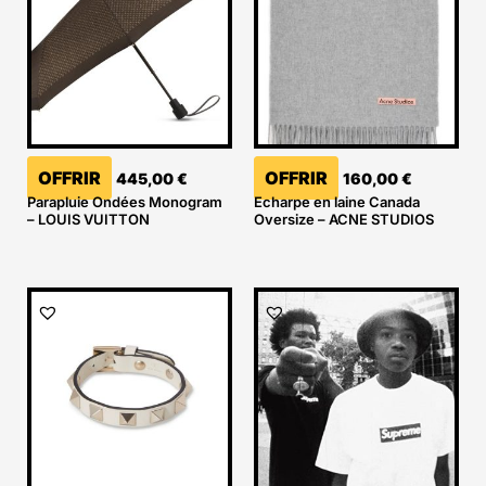
OFFRIR
OFFRIR
445,00
€
160,00
€
Parapluie Ondées Monogram
Echarpe en laine Canada
– LOUIS VUITTON
Oversize – ACNE STUDIOS