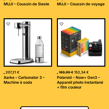
MUJI – Coussin de Sieste
MUJI – Coussin de voyage
Le
Le
prix
prix
initial
actuel
était :
est :
169,99 €.
152,34 €.
207,21
€
169,99
€
152,34
€
Aarke – Carbonator 3 –
Polaroid – Now+ Gen3 –
Machine à soda
Appareil photo instantané
+ film couleur