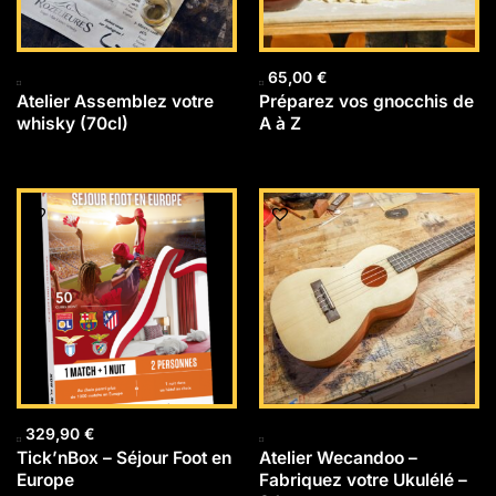
65,00
€
Atelier Assemblez votre
Préparez vos gnocchis de
whisky (70cl)
A à Z
329,90
€
Tick’nBox – Séjour Foot en
Atelier Wecandoo –
Europe
Fabriquez votre Ukulélé –