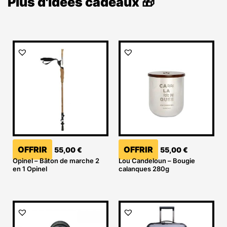
Plus d'idées cadeaux 🎁
OFFRIR
OFFRIR
55,00
€
55,00
€
Opinel – Bâton de marche 2
Lou Candeloun – Bougie
en 1 Opinel
calanques 280g