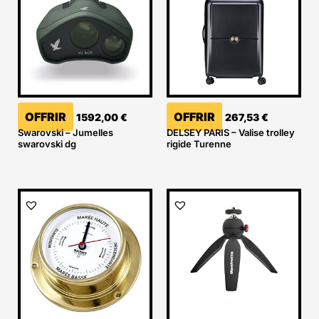
OFFRIR
OFFRIR
1592,00
€
267,53
€
Swarovski – Jumelles
DELSEY PARIS – Valise trolley
swarovski dg
rigide Turenne