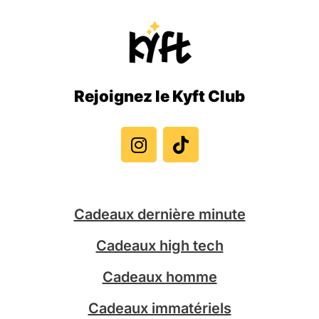
Rejoignez le Kyft Club
I
T
n
i
s
k
t
t
a
o
g
k
Cadeaux dernière minute
r
a
Cadeaux high tech
m
Cadeaux homme
Cadeaux immatériels