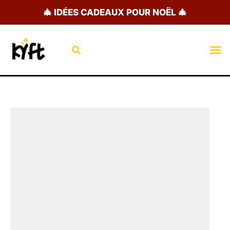
Aller
🎄 IDÉES CADEAUX POUR NOËL 🎄
au
contenu
Rechercher
M