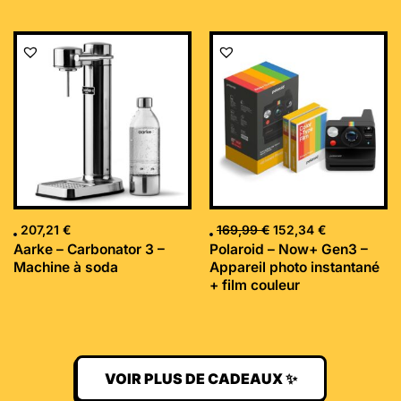
Le
Le
prix
prix
initial
actuel
était :
est :
169,99 €.
152,34 €.
207,21
€
169,99
€
152,34
€
Aarke – Carbonator 3 –
Polaroid – Now+ Gen3 –
Machine à soda
Appareil photo instantané
+ film couleur
VOIR PLUS DE CADEAUX ✨