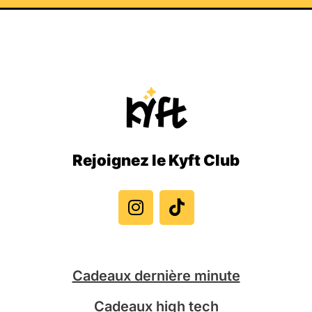
Rejoignez le Kyft Club
I
T
n
i
s
k
t
t
a
o
g
k
Cadeaux dernière minute
r
a
Cadeaux high tech