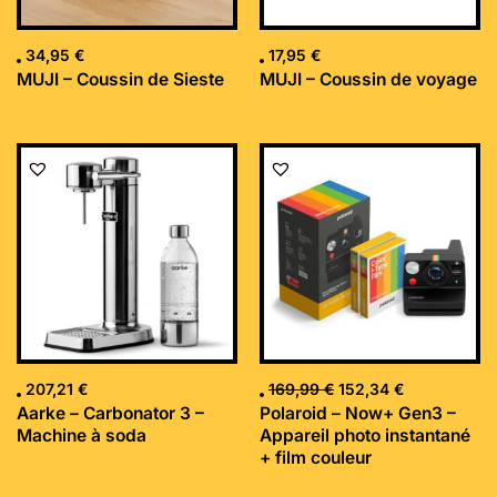
34,95
€
17,95
€
MUJI – Coussin de Sieste
MUJI – Coussin de voyage
Le
Le
prix
prix
initial
actuel
était :
est :
169,99 €.
152,34 €.
207,21
€
169,99
€
152,34
€
Aarke – Carbonator 3 –
Polaroid – Now+ Gen3 –
Machine à soda
Appareil photo instantané
+ film couleur