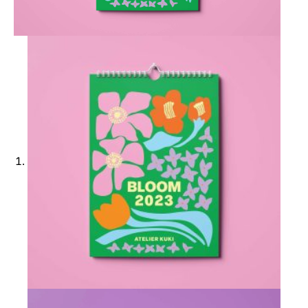
Ajouter à ma Kyft list