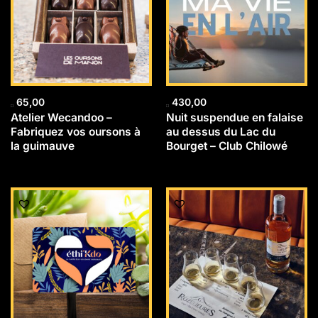
65,00
430,00
Atelier Wecandoo –
Nuit suspendue en falaise
Fabriquez vos oursons à
au dessus du Lac du
la guimauve
Bourget – Club Chilowé