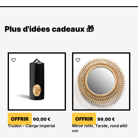
Plus d'idées cadeaux 🎁
OFFRIR
OFFRIR
90,00
€
99,00
€
Trudon – Cierge Impérial
Miroir rotin, Tarsile, rond ø60
cm