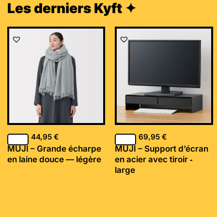
Les derniers Kyft ✦
44,95
€
69,95
€
MUJI – Grande écharpe
MUJI – Support d’écran
en laine douce — légère
en acier avec tiroir ‐
large