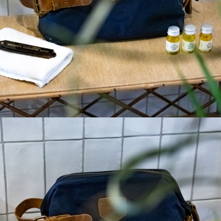
Ajouter à ma Kyft list