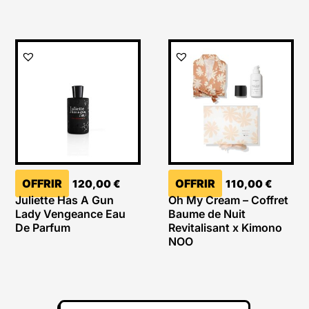
OFFRIR
OFFRIR
120,00
€
110,00
€
Juliette Has A Gun
Oh My Cream – Coffret
Lady Vengeance Eau
Baume de Nuit
De Parfum
Revitalisant x Kimono
NOO