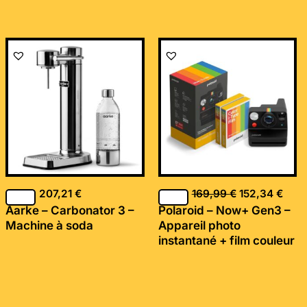
Le
Le
prix
prix
initial
actu
était :
est :
169,99 €.
152,
207,21
€
169,99
€
152,34
€
Aarke – Carbonator 3 –
Polaroid – Now+ Gen3 –
Machine à soda
Appareil photo
instantané + film couleur