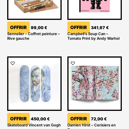
OFFRIR
OFFRIR
99,00
€
341,67
€
Sennelier – Coffret peinture –
Campbell’s Soup Can –
Rive gauche
Tomato Print by Andy Warhol
OFFRIR
OFFRIR
450,00
€
72,00
€
Skateboard Vincent van Gogh
Damien Hirst – Cerisiers en