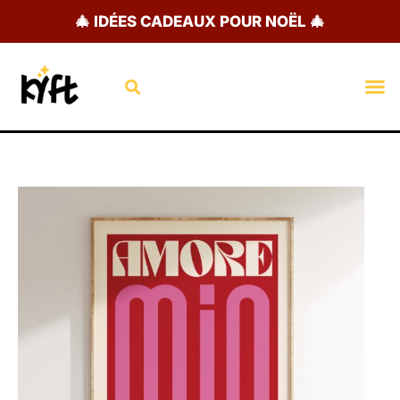
Aller
🎄 IDÉES CADEAUX POUR NOËL 🎄
au
contenu
Rechercher
M