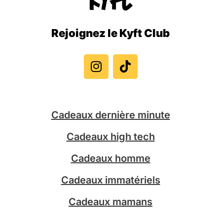
Rejoignez le Kyft Club
I
T
n
i
s
k
t
t
a
o
g
k
Cadeaux dernière minute
r
a
Cadeaux high tech
m
Cadeaux homme
Cadeaux immatériels
Cadeaux mamans