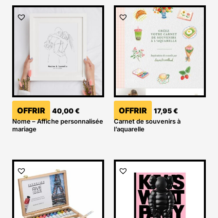
OFFRIR
OFFRIR
40,00
€
17,95
€
Nome – Affiche personnalisée
Carnet de souvenirs à
mariage
l’aquarelle