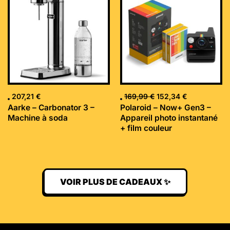
initial
actuel
était :
est :
169,99 €.
152,34 €.
207,21
€
169,99
€
152,34
€
Aarke – Carbonator 3 –
Polaroid – Now+ Gen3 –
Machine à soda
Appareil photo instantané
+ film couleur
VOIR PLUS DE CADEAUX ✨