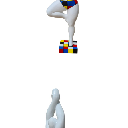
Ajouter à ma Kyft list