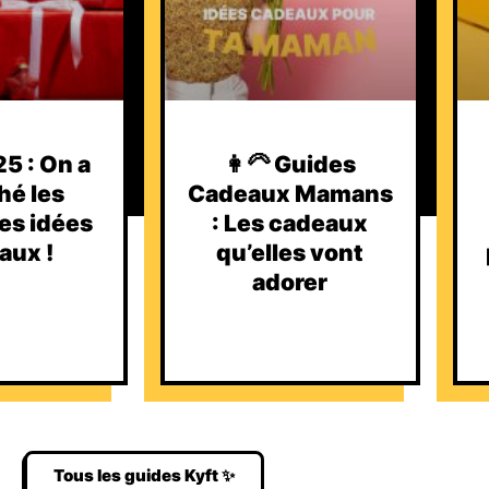
5 : On a
👩‍🦳 Guides
hé les
Cadeaux Mamans
es idées
: Les cadeaux
aux !
qu’elles vont
adorer
Tous les guides Kyft ✨