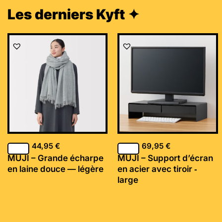
Les derniers Kyft ✦
44,95
€
69,95
€
MUJI – Grande écharpe
MUJI – Support d’écran
en laine douce — légère
en acier avec tiroir ‐
large