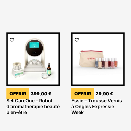
OFFRIR
OFFRIR
399,00
€
29,90
€
SelfCareOne – Robot
Essie – Trousse Vernis
d’aromathérapie beauté
à Ongles Expressie
bien-être
Week