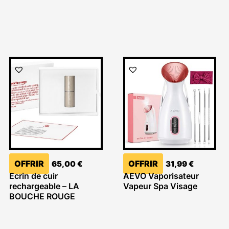
OFFRIR
OFFRIR
65,00
€
31,99
€
Ecrin de cuir
AEVO Vaporisateur
rechargeable – LA
Vapeur Spa Visage
BOUCHE ROUGE