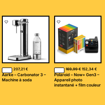
Le
Le
prix
prix
initial
actu
était :
est :
169,99 €.
152,
207,21
€
169,99
€
152,34
€
Aarke – Carbonator 3 –
Polaroid – Now+ Gen3 –
Machine à soda
Appareil photo
instantané + film couleur