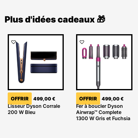
Plus d'idées cadeaux 🎁
OFFRIR
OFFRIR
499,00
€
499,00
€
Lisseur Dyson Corrale
Fer à boucler Dyson
200 W Bleu
Airwrap™ Complete
1300 W Gris et Fuchsia