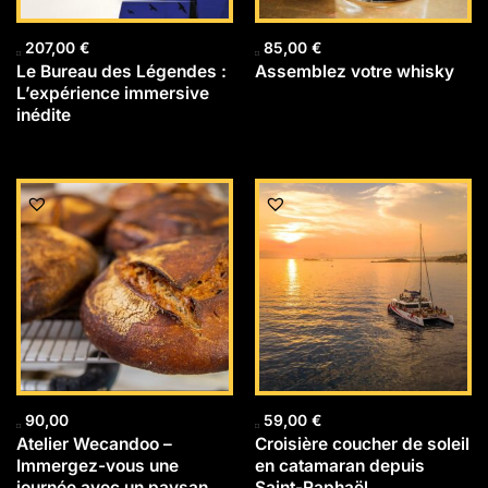
207,00
€
85,00
€
Le Bureau des Légendes :
Assemblez votre whisky
L’expérience immersive
inédite
90,00
59,00
€
Atelier Wecandoo –
Croisière coucher de soleil
Immergez-vous une
en catamaran depuis
journée avec un paysan
Saint-Raphaël