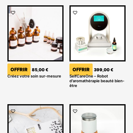
OFFRIR
OFFRIR
85,00
€
399,00
€
Créez votre soin sur-mesure
SelfCareOne – Robot
d’aromathérapie beauté bien-
être