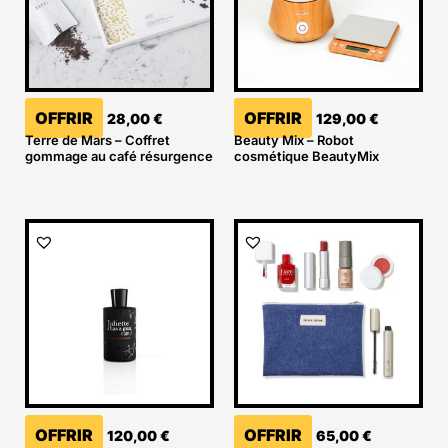
OFFRIR
OFFRIR
28,00
€
129,00
€
Terre de Mars – Coffret
Beauty Mix – Robot
gommage au café résurgence
cosmétique BeautyMix
OFFRIR
OFFRIR
120,00
€
65,00
€