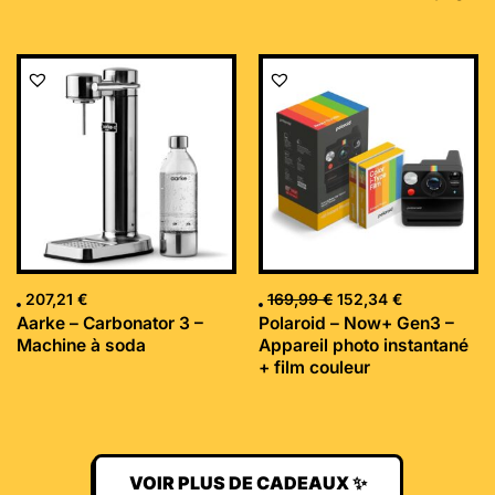
Le
Le
prix
prix
initial
actuel
était :
est :
169,99 €.
152,34 €.
207,21
€
169,99
€
152,34
€
Aarke – Carbonator 3 –
Polaroid – Now+ Gen3 –
Machine à soda
Appareil photo instantané
+ film couleur
VOIR PLUS DE CADEAUX ✨