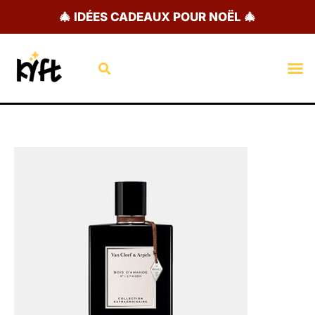
Aller
🎄 IDÉES CADEAUX POUR NOËL 🎄
au
contenu
Rechercher
M