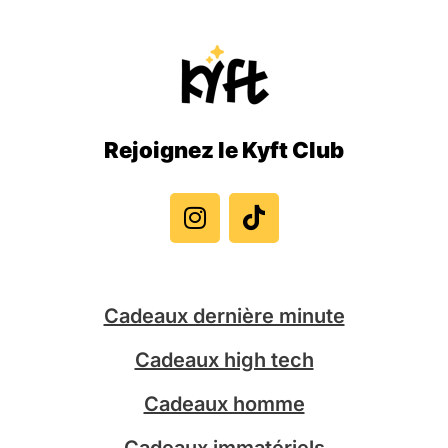
Rejoignez le Kyft Club
I
T
n
i
s
k
t
t
a
o
g
k
Cadeaux dernière minute
r
a
Cadeaux high tech
m
Cadeaux homme
Cadeaux immatériels