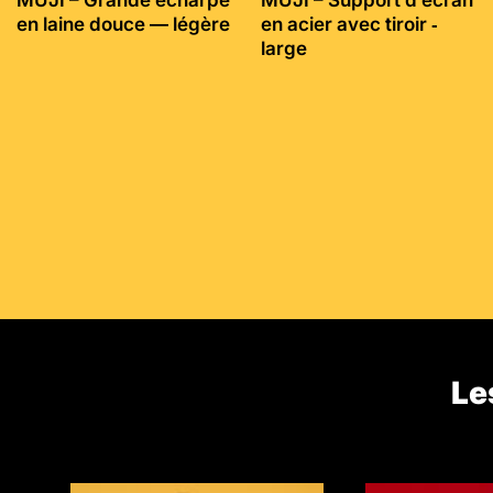
en laine douce — légère
en acier avec tiroir ‐
large
Le