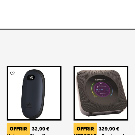
OFFRIR
OFFRIR
32,99
€
329,99
€