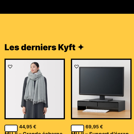
Les derniers Kyft ✦
44,95
€
69,95
€
MUJI – Grande écharpe
MUJI – Support d’écran