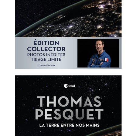
Ajouter à ma Kyft list