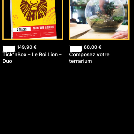
149,90
€
60,00
€
Tick’nBox – Le Roi Lion –
Composez votre
Duo
terrarium