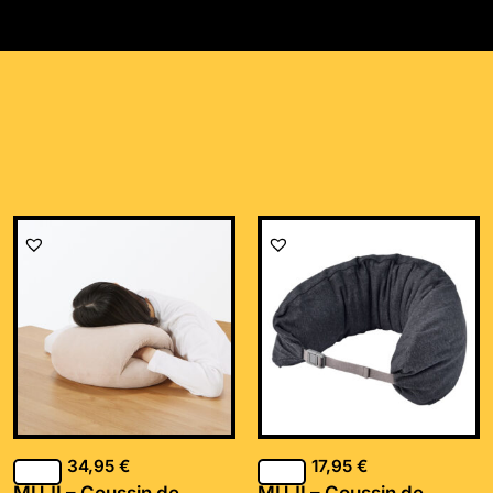
34,95
€
17,95
€
MUJI – Coussin de
MUJI – Coussin de