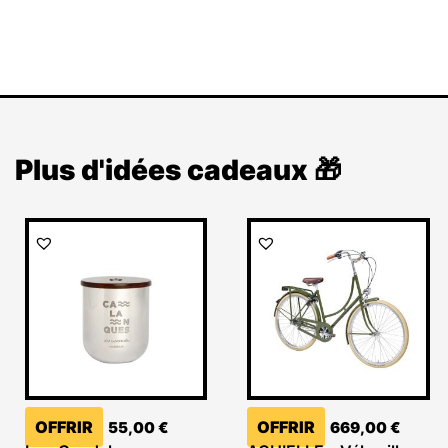
Plus d'idées cadeaux 🎁
OFFRIR
OFFRIR
55,00
€
669,00
€