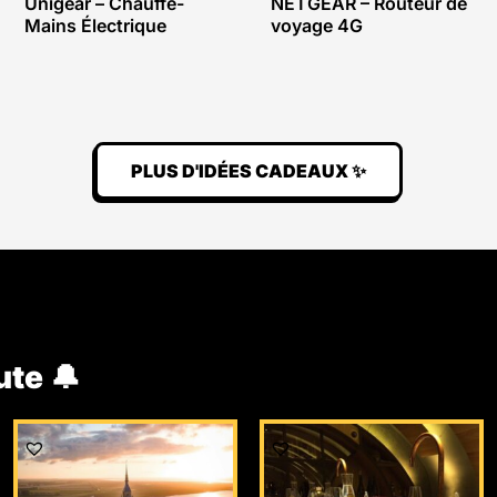
Unigear – Chauffe-
NETGEAR – Routeur de
Mains Électrique
voyage 4G
PLUS D'IDÉES CADEAUX ✨
ute 🔔