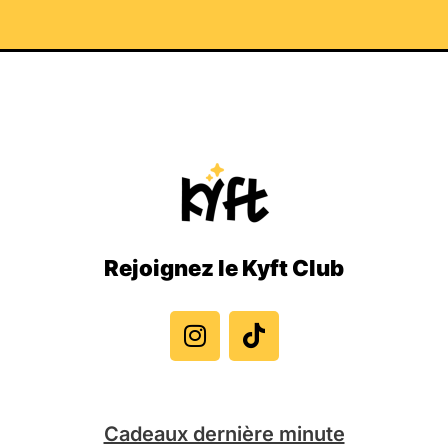
Rejoignez le Kyft Club
I
T
n
i
s
k
t
t
a
o
g
k
Cadeaux dernière minute
r