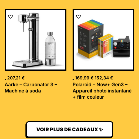
Le
Le
prix
prix
initial
actuel
était :
est :
169,99 €.
152,34 €.
207,21
€
169,99
€
152,34
€
Aarke – Carbonator 3 –
Polaroid – Now+ Gen3 –
Machine à soda
Appareil photo instantané
+ film couleur
VOIR PLUS DE CADEAUX ✨