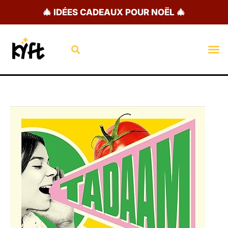
Aller
🎄 IDÉES CADEAUX POUR NOËL 🎄
au
contenu
Rechercher
M