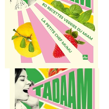
Ajouter à ma Kyft list