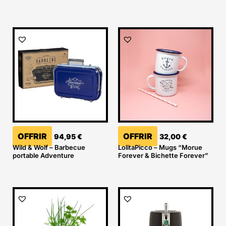
OFFRIR
OFFRIR
94,95
€
32,00
€
Wild & Wolf – Barbecue
LolitaPicco – Mugs “Morue
portable Adventure
Forever & Bichette Forever”