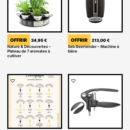
OFFRIR
OFFRIR
34,95
€
213,00
€
Nature & Découvertes –
Seb Beertender – Machine à
Plateau de 7 aromates à
bière
cultiver