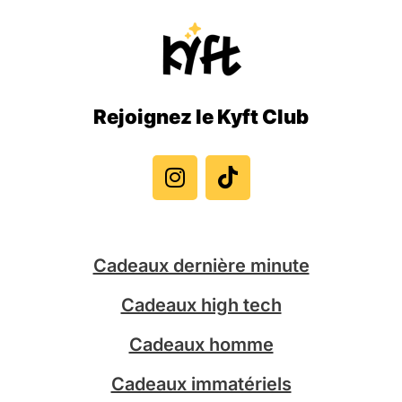
Rejoignez le Kyft Club
I
T
n
i
s
k
t
t
a
o
g
k
Cadeaux dernière minute
r
a
Cadeaux high tech
m
Cadeaux homme
Cadeaux immatériels