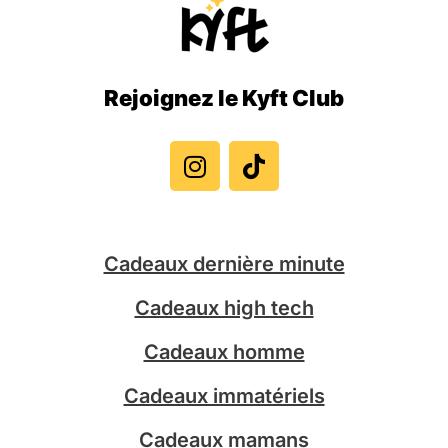
Rejoignez le Kyft Club
I
T
n
i
s
k
t
t
a
o
g
k
Cadeaux dernière minute
r
a
Cadeaux high tech
m
Cadeaux homme
Cadeaux immatériels
Cadeaux mamans