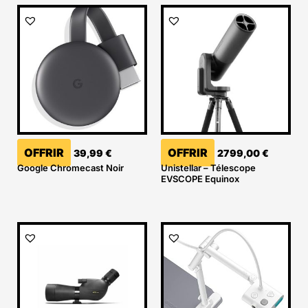
OFFRIR
OFFRIR
39,99
€
2799,00
€
Google Chromecast Noir
Unistellar – Télescope
EVSCOPE Equinox