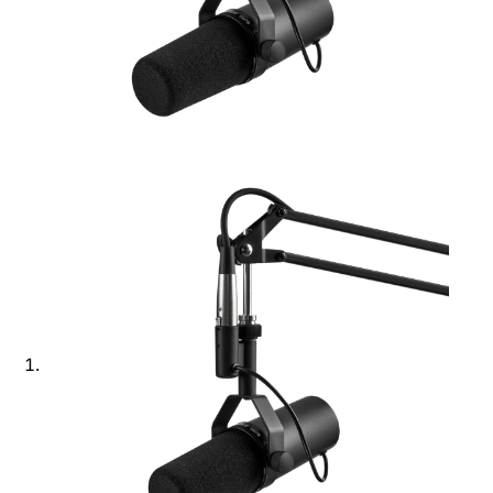
Ajouter à ma Kyft list