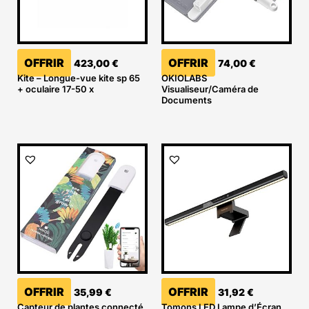
OFFRIR
OFFRIR
423,00
€
74,00
€
Kite – Longue-vue kite sp 65
OKIOLABS
+ oculaire 17-50 x
Visualiseur/Caméra de
Documents
OFFRIR
OFFRIR
35,99
€
31,92
€
Capteur de plantes connecté
Tomons LED Lampe d’Écran