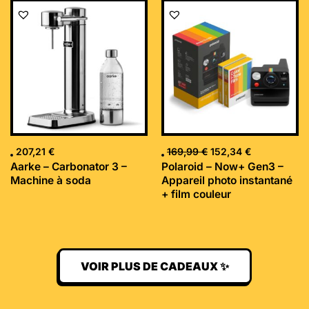
Le
Le
prix
prix
initial
actuel
était :
est :
169,99 €.
152,34 €.
207,21
€
169,99
€
152,34
€
Aarke – Carbonator 3 –
Polaroid – Now+ Gen3 –
Machine à soda
Appareil photo instantané
+ film couleur
VOIR PLUS DE CADEAUX ✨