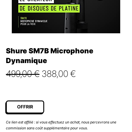
Shure SM7B Microphone
Dynamique
Le
Le
499,00
€
388,00
€
prix
prix
initial
actuel
était :
est :
OFFRIR
499,00 €.
388,00 €.
Ce lien est affilié : si vous effectuez un achat, nous percevrons une
commission sans coût supplémentaire pour vous.