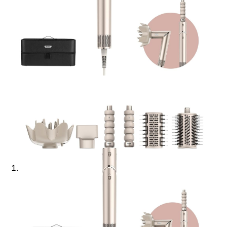
Ajouter à ma Kyft list