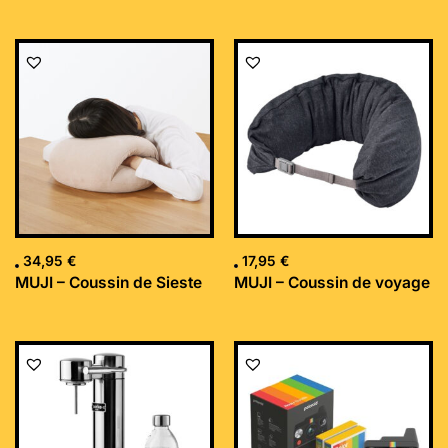
34,95
€
17,95
€
MUJI – Coussin de Sieste
MUJI – Coussin de voyage
Le
Le
prix
prix
initial
actuel
était :
est :
169,99 €.
152,34 €.