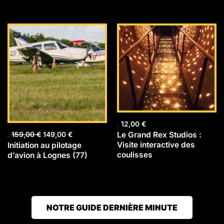
Le
Le
prix
prix
initial
actuel
était :
est :
159,00 €.
149,00 €.
12,00
€
Le Grand Rex Studios :
159,00
€
149,00
€
Visite interactive des
Initiation au pilotage
coulisses
d’avion à Lognes (77)
NOTRE GUIDE DERNIÈRE MINUTE