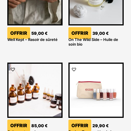
OFFRIR
OFFRIR
59,00
€
39,00
€
Well Kept – Rasoir de sûreté
On The Wild Side – Huile de
soin bio
OFFRIR
OFFRIR
85,00
€
29,90
€