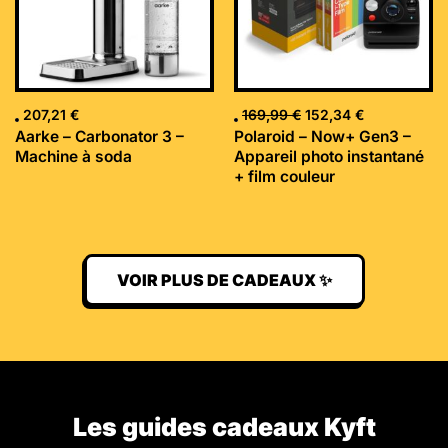
207,21
€
169,99
€
152,34
€
Aarke – Carbonator 3 –
Polaroid – Now+ Gen3 –
Machine à soda
Appareil photo instantané
+ film couleur
VOIR PLUS DE CADEAUX ✨
Les guides cadeaux Kyft​