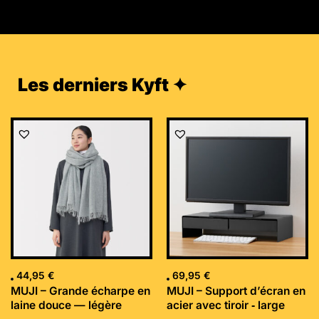
Les derniers Kyft ✦
44,95
€
69,95
€
MUJI – Grande écharpe en
MUJI – Support d’écran en
laine douce — légère
acier avec tiroir ‐ large