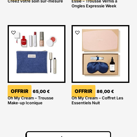
Créez votre soin sur-mesure
Essie – Trousse Vernis à
Ongles Expressie Week
OFFRIR
OFFRIR
65,00
€
86,00
€
Oh My Cream – Trousse
Oh My Cream – Coffret Les
Make-up Iconique
Essentiels Nuit