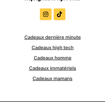
I
T
n
i
s
k
t
t
a
o
g
k
Cadeaux dernière minute
r
a
Cadeaux high tech
m
Cadeaux homme
Cadeaux immatériels
Cadeaux mamans