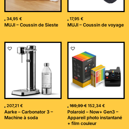
34,95
€
17,95
€
MUJI – Coussin de Sieste
MUJI – Coussin de voyage
Le
Le
prix
prix
initial
actuel
était :
est :
169,99 €.
152,34 €.
207,21
€
169,99
€
152,34
€
Aarke – Carbonator 3 –
Polaroid – Now+ Gen3 –
Machine à soda
Appareil photo instantané
+ film couleur