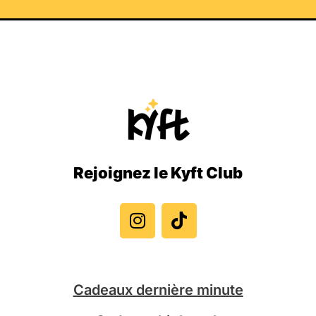
Rejoignez le Kyft Club
I
T
n
i
s
k
t
t
a
o
g
k
Cadeaux dernière minute
r
a