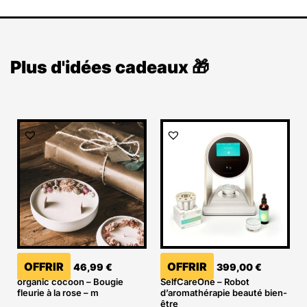
Plus d'idées cadeaux 🎁
OFFRIR
OFFRIR
46,99
€
399,00
€
organic cocoon – Bougie
SelfCareOne – Robot
fleurie à la rose – m
d’aromathérapie beauté bien-
être