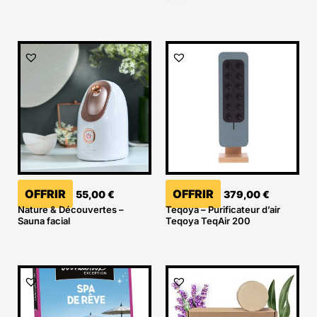
OFFRIR
OFFRIR
55,00
€
379,00
€
Nature & Découvertes –
Teqoya – Purificateur d’air
Sauna facial
Teqoya TeqAir 200