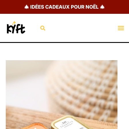
Aller
🎄 IDÉES CADEAUX POUR NOËL 🎄
au
contenu
Rechercher
M