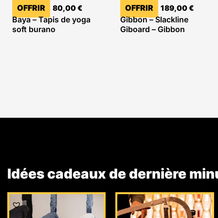
OFFRIR
OFFRIR
80,00
€
189,00
€
Baya – Tapis de yoga
Gibbon – Slackline
soft burano
Giboard – Gibbon
Idées cadeaux de dernière min