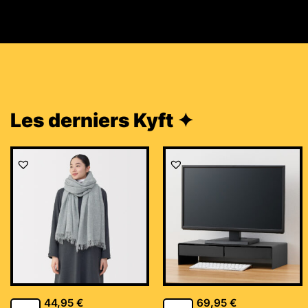
Les derniers Kyft ✦
44,95
€
69,95
€