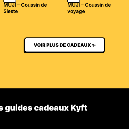
MUJI – Coussin de
MUJI – Coussin de
Sieste
voyage
VOIR PLUS DE CADEAUX ✨
s guides cadeaux Kyft​