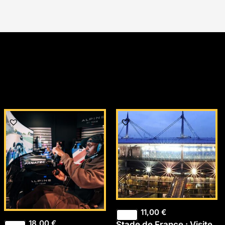
11,00
€
18,00
€
Stade de France : Visite