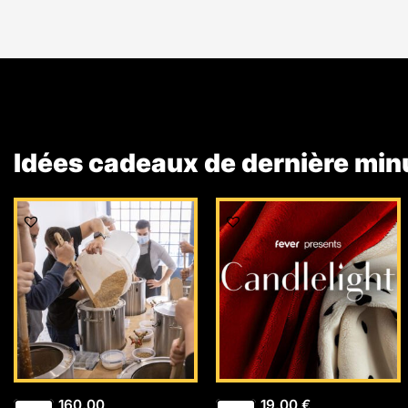
Idées cadeaux de dernière min
160,00
19,00
€