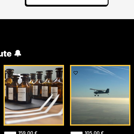
ute 🔔
159,00
€
105,00
€