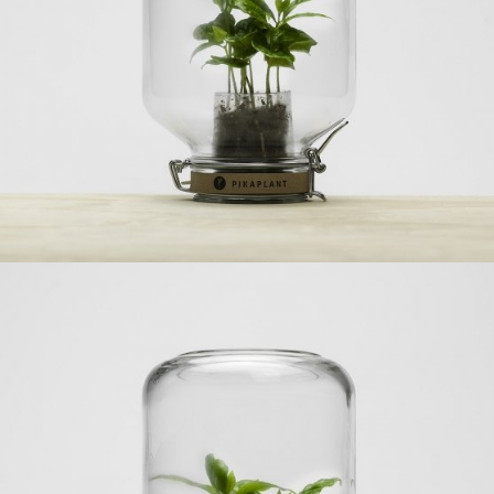
Ajouter à ma Kyft list