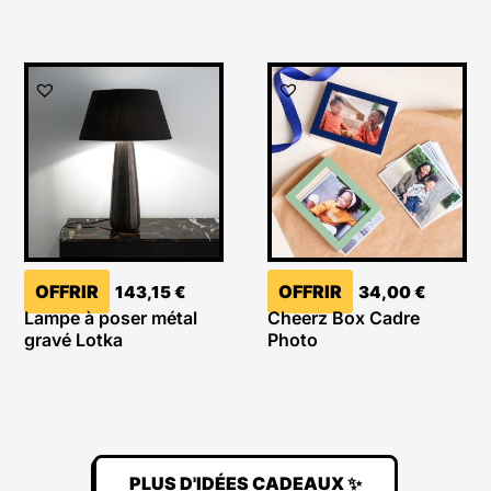
OFFRIR
OFFRIR
143,15
€
34,00
€
Lampe à poser métal
Cheerz Box Cadre
gravé Lotka
Photo
PLUS D'IDÉES CADEAUX ✨