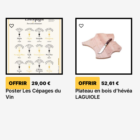
OFFRIR
OFFRIR
29,00
€
52,61
€
Poster Les Cépages du
Plateau en bois d’hévéa
Vin
LAGUIOLE