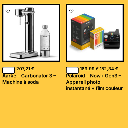
Le
Le
prix
prix
initial
actu
était :
est :
169,99 €.
152,
207,21
€
169,99
€
152,34
€
Aarke – Carbonator 3 –
Polaroid – Now+ Gen3 –
Machine à soda
Appareil photo
instantané + film couleur