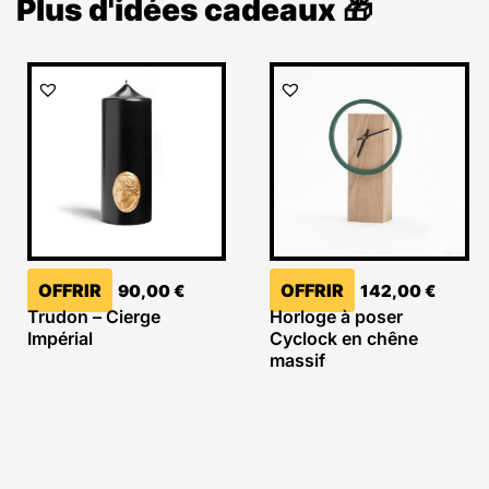
Plus d'idées cadeaux 🎁
OFFRIR
OFFRIR
90,00
€
142,00
€
Trudon – Cierge
Horloge à poser
Impérial
Cyclock en chêne
massif