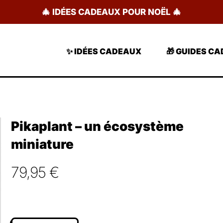
🎄 IDÉES CADEAUX POUR NOËL 🎄
✨ IDÉES CADEAUX
🎁 GUIDES C
Pikaplant – un écosystème
miniature
79,95
€