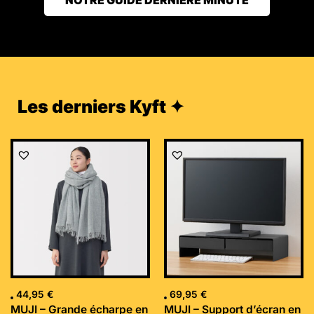
Les derniers Kyft ✦
44,95
€
69,95
€
MUJI – Grande écharpe en
MUJI – Support d’écran en