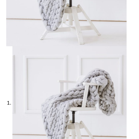
Ajouter à ma Kyft list