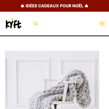
Aller
🎄 IDÉES CADEAUX POUR NOËL 🎄
au
contenu
Rechercher
M