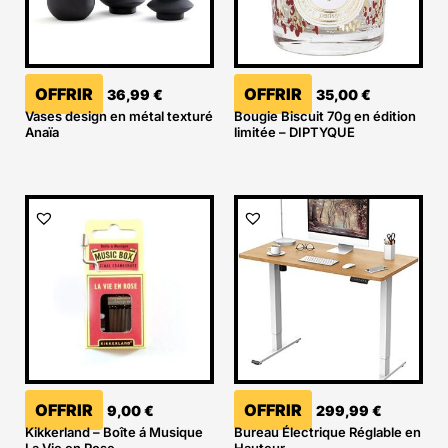
OFFRIR
OFFRIR
36,99
€
35,00
€
Vases design en métal texturé
Bougie Biscuit 70g en édition
Anaïa
limitée – DIPTYQUE
OFFRIR
OFFRIR
9,00
€
299,99
€
Kikkerland – Boîte á Musique
Bureau Électrique Réglable en