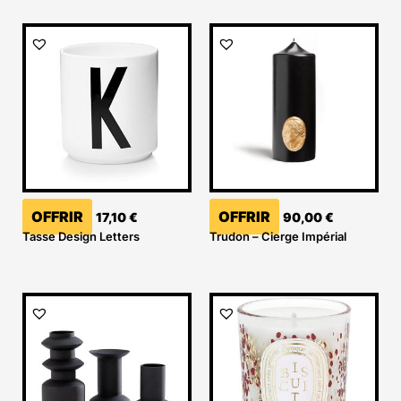
OFFRIR
OFFRIR
17,10
€
90,00
€
Tasse Design Letters
Trudon – Cierge Impérial