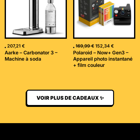
169,99 €.
152,34 €.
207,21
€
169,99
€
152,34
€
Aarke – Carbonator 3 –
Polaroid – Now+ Gen3 –
Machine à soda
Appareil photo instantané
+ film couleur
VOIR PLUS DE CADEAUX ✨