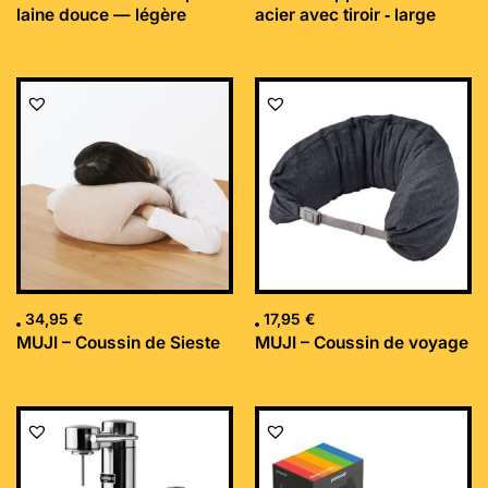
laine douce — légère
acier avec tiroir ‐ large
34,95
€
17,95
€
MUJI – Coussin de Sieste
MUJI – Coussin de voyage
Le
Le
prix
prix
initial
actuel
était :
est :