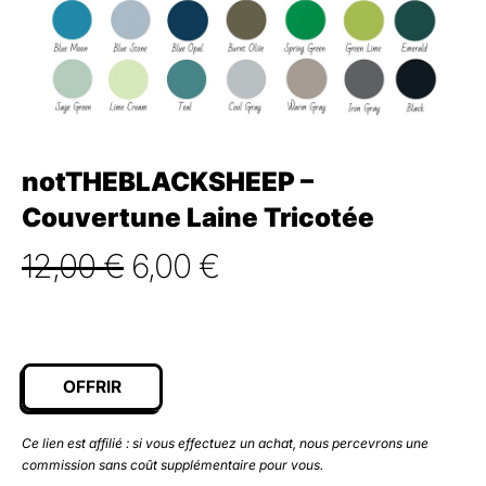
notTHEBLACKSHEEP –
Couvertune Laine Tricotée
Le
Le
12,00
€
6,00
€
prix
prix
initial
actuel
était :
est :
OFFRIR
12,00 €.
6,00 €.
Ce lien est affilié : si vous effectuez un achat, nous percevrons une
commission sans coût supplémentaire pour vous.