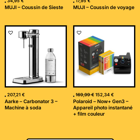
34,95
€
17,95
€
MUJI – Coussin de Sieste
MUJI – Coussin de voyage
Le
Le
prix
prix
initial
actuel
était :
est :
169,99 €.
152,34 €.
207,21
€
169,99
€
152,34
€
Aarke – Carbonator 3 –
Polaroid – Now+ Gen3 –
Machine à soda
Appareil photo instantané
+ film couleur