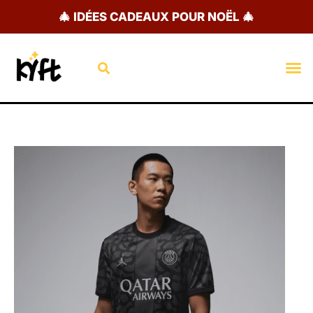
Aller
🎄 IDÉES CADEAUX POUR NOËL 🎄
au
contenu
Rechercher
M