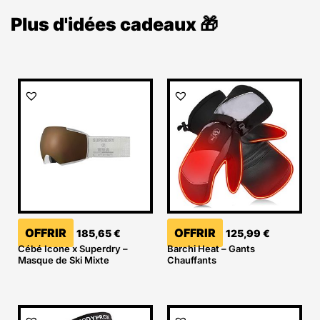
Plus d'idées cadeaux 🎁
OFFRIR
OFFRIR
185,65
€
125,99
€
Cébé Icone x Superdry –
Barchi Heat – Gants
Masque de Ski Mixte
Chauffants