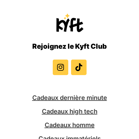
Rejoignez le Kyft Club
I
T
n
i
s
k
t
t
a
o
g
k
Cadeaux dernière minute
r
a
Cadeaux high tech
m
Cadeaux homme
Cadeaux immatériels