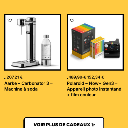
Le
Le
prix
prix
initial
actuel
était :
est :
169,99 €.
152,34 €.
207,21
€
169,99
€
152,34
€
Aarke – Carbonator 3 –
Polaroid – Now+ Gen3 –
Machine à soda
Appareil photo instantané
+ film couleur
VOIR PLUS DE CADEAUX ✨