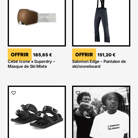
OFFRIR
OFFRIR
185,65
€
151,20
€
Cébé Icone x Superdry –
Salomon Edge – Pantalon de
Masque de Ski Mixte
ski/snowboard