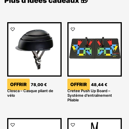
Plus d'idées cadeaux 🎁
OFFRIR
OFFRIR
78,00
€
48,44
€
Closca – Casque pliant de
Cretee Push Up Board –
vélo
Système d’entraînement
Pliable