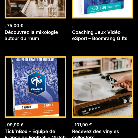
75,00
€
Découvrez la mixologie
Coaching Jeux Vidéo
autour du rhum
eSport – Boomrang Gifts
99,90
€
101,90
€
Tick’nBox – Equipe de
Recevez des vinyles
France de Football – Match
collectors