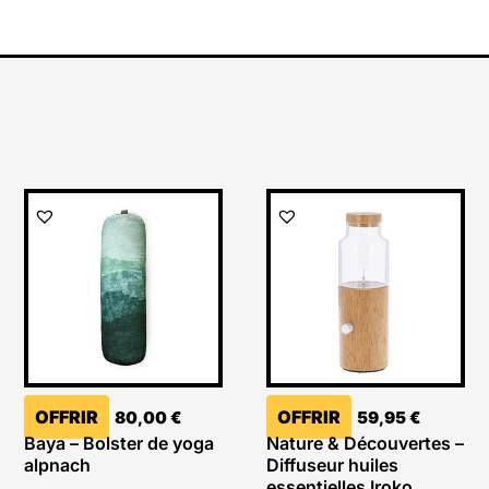
OFFRIR
OFFRIR
80,00
€
59,95
€
Baya – Bolster de yoga
Nature & Découvertes –
alpnach
Diffuseur huiles
essentielles Iroko