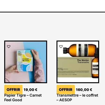
OFFRIR
OFFRIR
19,00
€
160,00
€
Papier Tigre – Carnet
Transmettre – le coffret
Feel Good
– AESOP