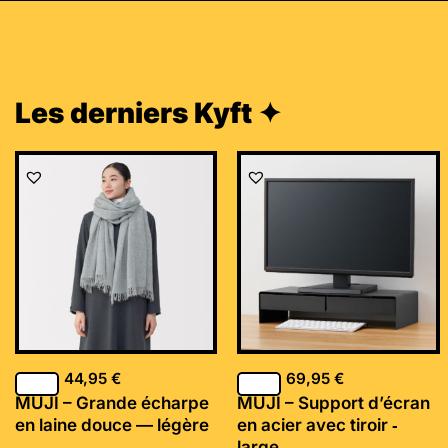
Les derniers Kyft ✦
44,95
€
69,95
€
MUJI – Grande écharpe
MUJI – Support d’écran
en laine douce — légère
en acier avec tiroir ‐
large