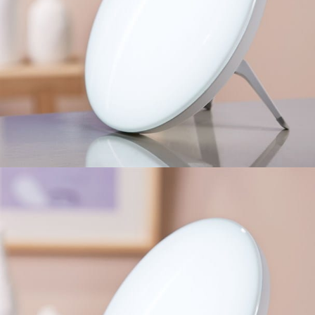
Ajouter à ma Kyft list