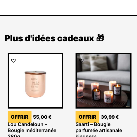
Plus d'idées cadeaux 🎁
OFFRIR
OFFRIR
55,00
€
39,99
€
Lou Candeloun –
Saarti – Bougie
Bougie méditerranée
parfumée artisanale
280g
kindness