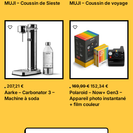
MUJI – Coussin de Sieste
MUJI – Coussin de voyage
Le
Le
prix
prix
initial
actuel
était :
est :
169,99 €.
152,34 €.
207,21
€
169,99
€
152,34
€
Aarke – Carbonator 3 –
Polaroid – Now+ Gen3 –
Machine à soda
Appareil photo instantané
+ film couleur