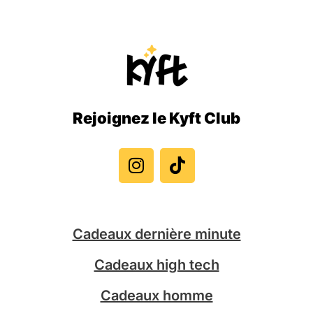
Rejoignez le Kyft Club
I
T
n
i
s
k
t
t
a
o
g
k
Cadeaux dernière minute
r
a
Cadeaux high tech
m
Cadeaux homme