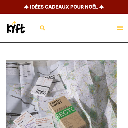
Aller
🎄 IDÉES CADEAUX POUR NOËL 🎄
au
contenu
Rechercher
M