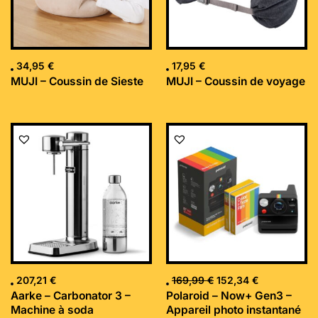
34,95
€
17,95
€
MUJI – Coussin de Sieste
MUJI – Coussin de voyage
Le
Le
prix
prix
initial
actuel
était :
est :
169,99 €.
152,34 €.
207,21
€
169,99
€
152,34
€
Aarke – Carbonator 3 –
Polaroid – Now+ Gen3 –
Machine à soda
Appareil photo instantané