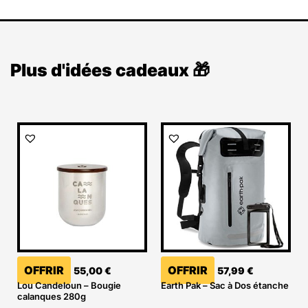
Plus d'idées cadeaux 🎁
OFFRIR
OFFRIR
55,00
€
57,99
€
Lou Candeloun – Bougie
Earth Pak – Sac à Dos étanche
calanques 280g