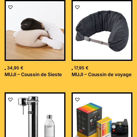
34,95
€
17,95
€
MUJI – Coussin de Sieste
MUJI – Coussin de voyage
Le
Le
prix
prix
initial
actuel
était :
est :
169,99 €.
152,34 €.