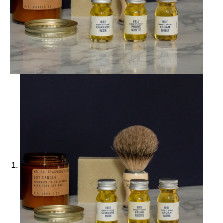
Ajouter à ma Kyft list