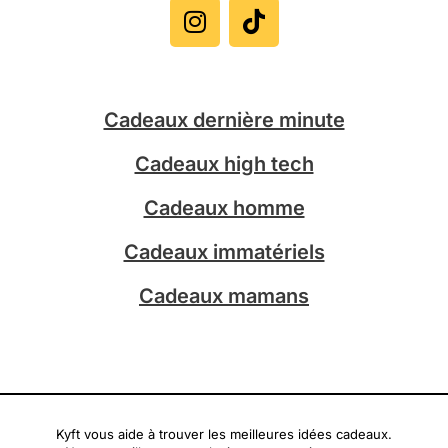
n
i
s
k
t
t
a
o
g
k
Cadeaux dernière minute
r
a
Cadeaux high tech
m
Cadeaux homme
Cadeaux immatériels
Cadeaux mamans
Kyft vous aide à trouver les meilleures idées cadeaux.