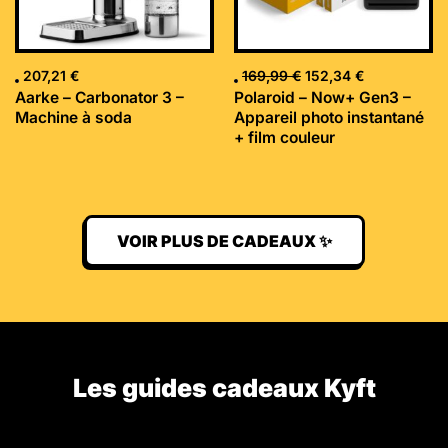
207,21
€
169,99
€
152,34
€
Aarke – Carbonator 3 –
Polaroid – Now+ Gen3 –
Machine à soda
Appareil photo instantané
+ film couleur
VOIR PLUS DE CADEAUX ✨
Les guides cadeaux Kyft​