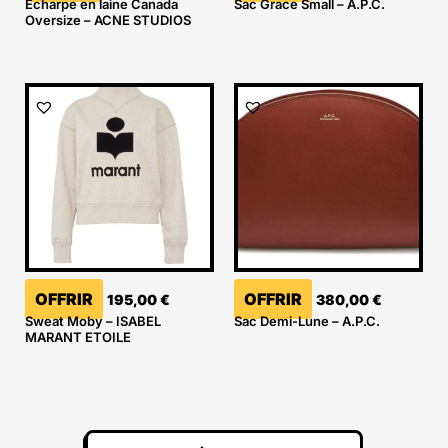
Echarpe en laine Canada
Sac Grace Small – A.P.C.
Oversize – ACNE STUDIOS
OFFRIR
OFFRIR
195,00
€
380,00
€
Sweat Moby – ISABEL
Sac Demi-Lune – A.P.C.
MARANT ETOILE