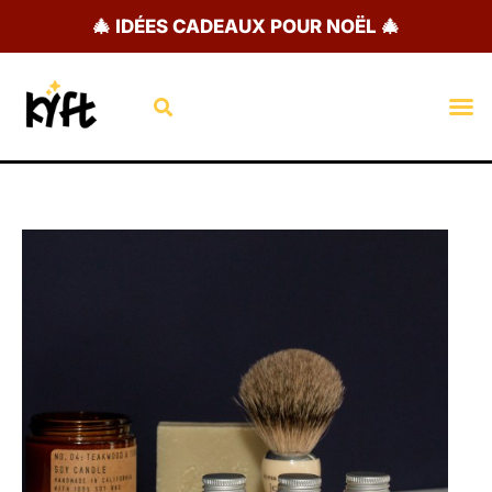
Aller
🎄 IDÉES CADEAUX POUR NOËL 🎄
au
contenu
Rechercher
M