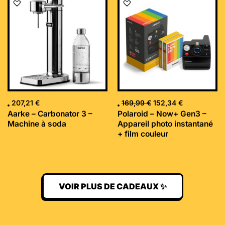
prix
prix
initial
actuel
était :
est :
169,99 €.
152,34 €.
207,21
€
169,99
€
152,34
€
Aarke – Carbonator 3 –
Polaroid – Now+ Gen3 –
Machine à soda
Appareil photo instantané
+ film couleur
VOIR PLUS DE CADEAUX ✨