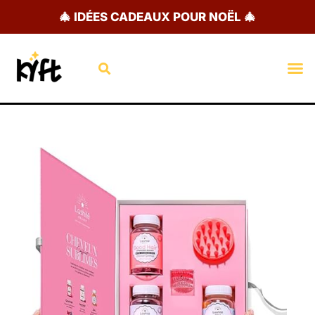
Aller
🎄 IDÉES CADEAUX POUR NOËL 🎄
au
contenu
Rechercher
M