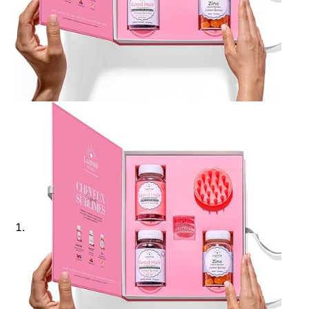
Ajouter à ma Kyft list