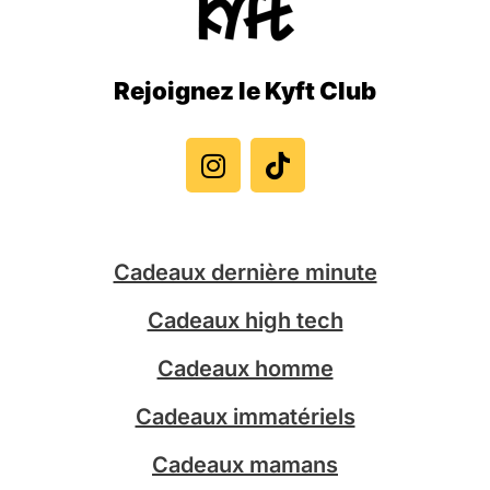
Rejoignez le Kyft Club
I
T
n
i
s
k
t
t
a
o
g
k
Cadeaux dernière minute
r
a
Cadeaux high tech
m
Cadeaux homme
Cadeaux immatériels
Cadeaux mamans