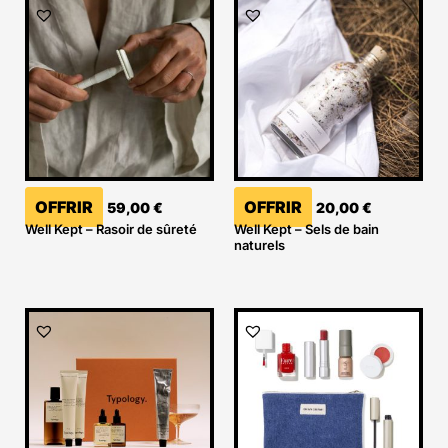
OFFRIR
OFFRIR
59,00
€
20,00
€
Well Kept – Rasoir de sûreté
Well Kept – Sels de bain
naturels