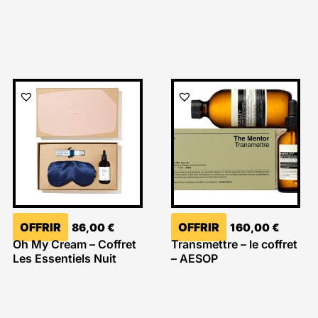
OFFRIR
OFFRIR
86,00
€
160,00
€
Oh My Cream – Coffret
Transmettre – le coffret
Les Essentiels Nuit
– AESOP