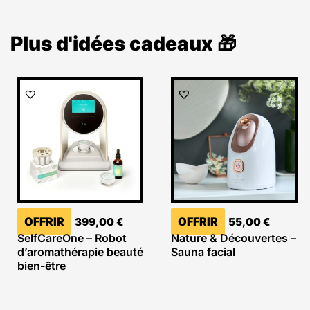
Plus d'idées cadeaux 🎁
OFFRIR
OFFRIR
399,00
€
55,00
€
SelfCareOne – Robot
Nature & Découvertes –
d’aromathérapie beauté
Sauna facial
bien-être