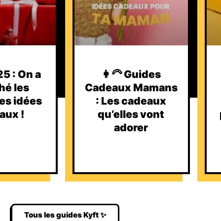
5 : On a
👩‍🦳 Guides
hé les
Cadeaux Mamans
es idées
: Les cadeaux
aux !
qu’elles vont
adorer
Tous les guides Kyft ✨