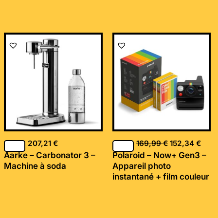
Le
Le
prix
prix
initial
actu
était :
est :
169,99 €.
152,
207,21
€
169,99
€
152,34
€
Aarke – Carbonator 3 –
Polaroid – Now+ Gen3 –
Machine à soda
Appareil photo
instantané + film couleur