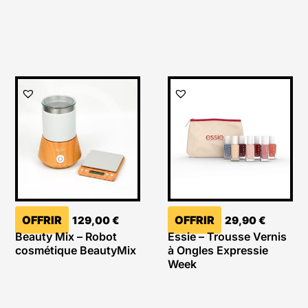
OFFRIR
OFFRIR
129,00
€
29,90
€
Beauty Mix – Robot
Essie – Trousse Vernis
cosmétique BeautyMix
à Ongles Expressie
Week