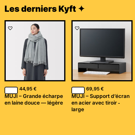
Les derniers Kyft ✦
44,95
€
69,95
€
MUJI – Grande écharpe
MUJI – Support d’écran
en laine douce — légère
en acier avec tiroir ‐
large