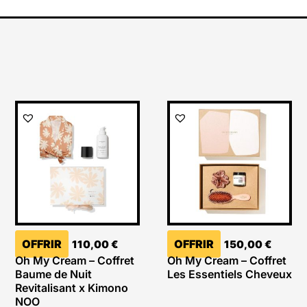
OFFRIR
OFFRIR
110,00
€
150,00
€
Oh My Cream – Coffret
Oh My Cream – Coffret
Baume de Nuit
Les Essentiels Cheveux
Revitalisant x Kimono
NOO