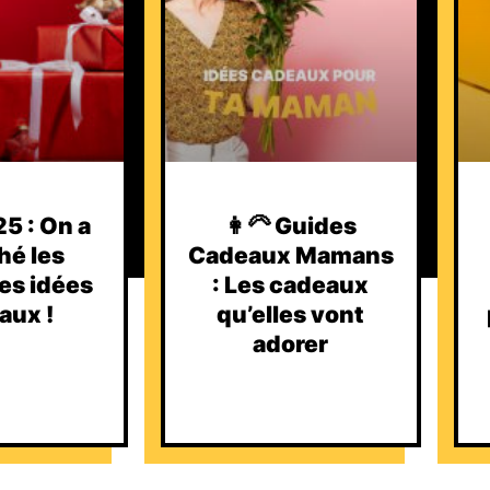
5 : On a
👩‍🦳 Guides
hé les
Cadeaux Mamans
es idées
: Les cadeaux
aux !
qu’elles vont
adorer