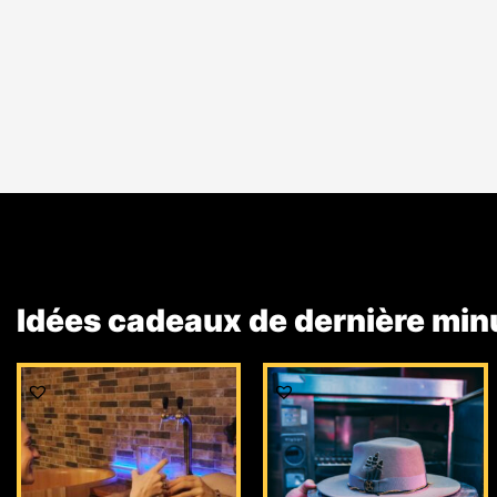
Idées cadeaux de dernière min
Le
Le
prix
prix
initial
actuel
était :
est :
69,00 €.
49,00 €.