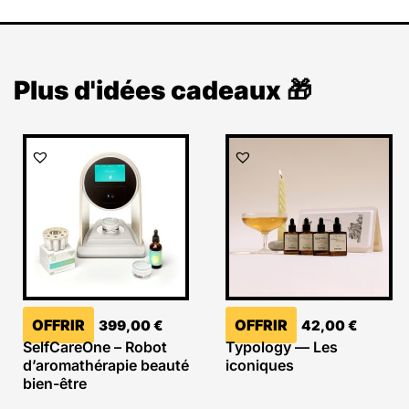
Plus d'idées cadeaux 🎁
OFFRIR
OFFRIR
399,00
€
42,00
€
SelfCareOne – Robot
Typology — Les
d’aromathérapie beauté
iconiques
bien-être