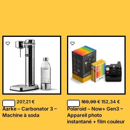
Le
Le
prix
prix
initial
actu
était :
est :
169,99 €.
152,
207,21
€
169,99
€
152,34
€
Aarke – Carbonator 3 –
Polaroid – Now+ Gen3 –
Machine à soda
Appareil photo
instantané + film couleur