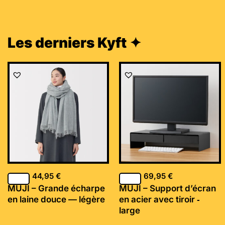
Les derniers Kyft ✦
44,95
€
69,95
€
MUJI – Grande écharpe
MUJI – Support d’écran
en laine douce — légère
en acier avec tiroir ‐
large