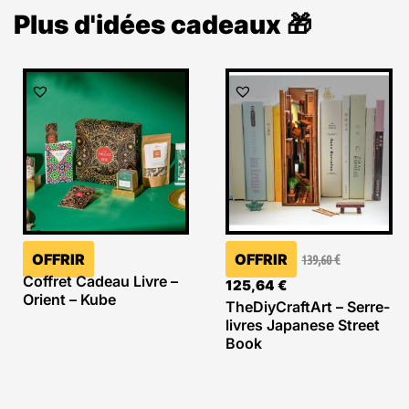
Plus d'idées cadeaux 🎁
Le
Le
prix
prix
initial
actuel
était :
est :
139,60 €.
125,64 €.
OFFRIR
OFFRIR
139,60
€
Coffret Cadeau Livre –
125,64
€
Orient – Kube
TheDiyCraftArt – Serre-
livres Japanese Street
Book