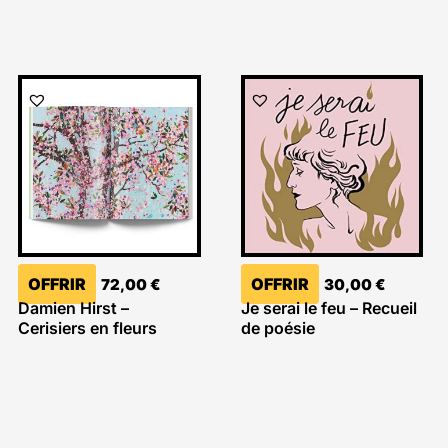
OFFRIR
OFFRIR
72,00
€
30,00
€
Damien Hirst –
Je serai le feu – Recueil
Cerisiers en fleurs
de poésie