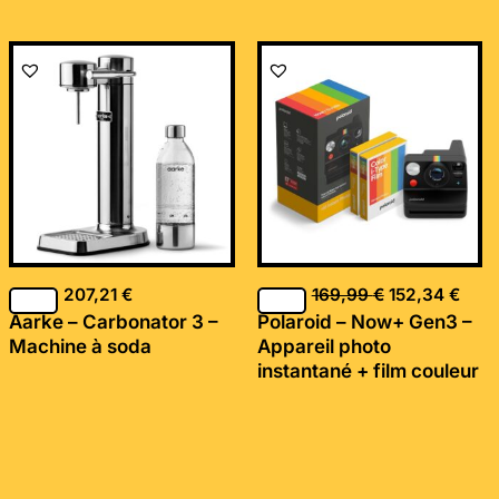
Le
Le
prix
prix
initial
actu
était :
est :
169,99 €.
152,
207,21
€
169,99
€
152,34
€
Aarke – Carbonator 3 –
Polaroid – Now+ Gen3 –
Machine à soda
Appareil photo
instantané + film couleur