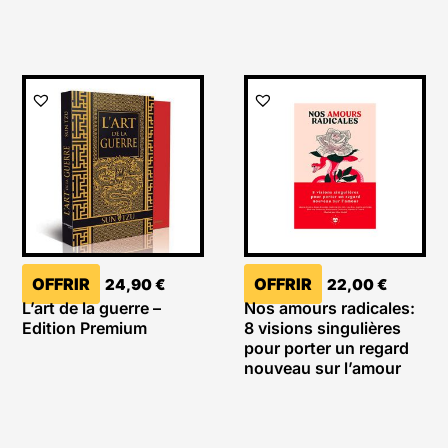
OFFRIR
OFFRIR
24,90
€
22,00
€
L’art de la guerre –
Nos amours radicales:
Edition Premium
8 visions singulières
pour porter un regard
nouveau sur l’amour