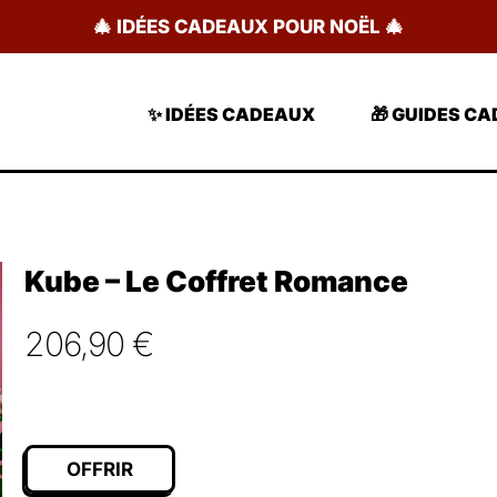
🎄 IDÉES CADEAUX POUR NOËL 🎄
✨ IDÉES CADEAUX
🎁 GUIDES C
Kube – Le Coffret Romance
206,90
€
OFFRIR