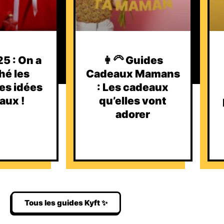
5 : On a
👩‍🦳 Guides
hé les
Cadeaux Mamans
es idées
: Les cadeaux
aux !
qu’elles vont
adorer
Tous les guides Kyft ✨