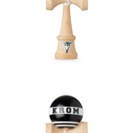
Ajouter à ma Kyft list