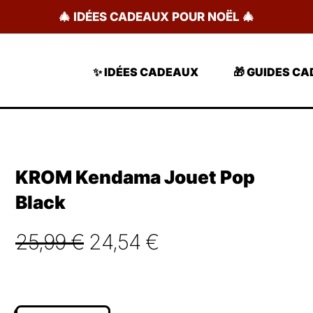
🎄 IDÉES CADEAUX POUR NOËL 🎄
✨ IDÉES CADEAUX
🎁 GUIDES C
KROM Kendama Jouet Pop
Black
Le
Le
25,99
€
24,54
€
prix
prix
initial
actuel