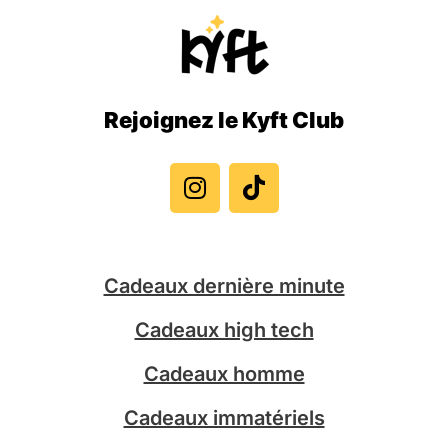
Rejoignez le Kyft Club
I
T
n
i
s
k
t
t
a
o
g
k
Cadeaux dernière minute
r
a
Cadeaux high tech
m
Cadeaux homme
Cadeaux immatériels