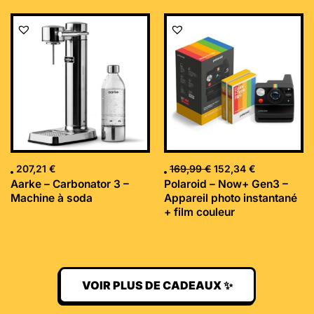
Le
Le
prix
prix
initial
actuel
était :
est :
169,99 €.
152,34 €.
207,21
€
169,99
€
152,34
€
Aarke – Carbonator 3 –
Polaroid – Now+ Gen3 –
Machine à soda
Appareil photo instantané
+ film couleur
VOIR PLUS DE CADEAUX ✨