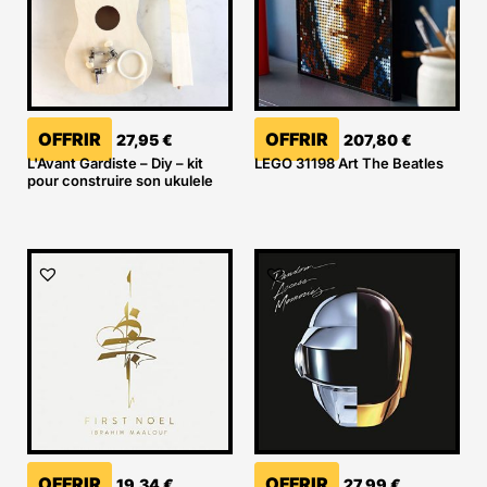
OFFRIR
OFFRIR
27,95
€
207,80
€
L'Avant Gardiste – Diy – kit
LEGO 31198 Art The Beatles
pour construire son ukulele
OFFRIR
OFFRIR
19,34
€
27,99
€